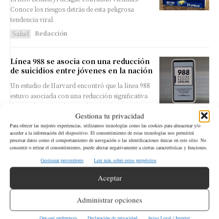
Conoce los riesgos detrás de esta peligrosa
tendencia viral.
Redacción
Salud
Línea 988 se asocia con una reducción
de suicidios entre jóvenes en la nación
Un estudio de Harvard encontró que la línea 988
estuvo asociada con una reducción significativa
de suicidios entre jóvenes de 15 a 34 años en
Gestiona tu privacidad
Estados Unidos. Los investigadores estiman miles
Para ofrecer las mejores experiencias, utilizamos tecnologías como las cookies para almacenar y/o
de vidas salvadas desde su lanzamiento.
acceder a la información del dispositivo. El consentimiento de estas tecnologías nos permitirá
latinoher
Salud
procesar datos como el comportamiento de navegación o las identificaciones únicas en este sitio. No
consentir o retirar el consentimiento, puede afectar negativamente a ciertas características y funciones.
Gestionar proveedores
Leer más sobre estos propósitos
Latest
Search
Aceptar
Administrar opciones
- NUESTROS PATROCINADORES -
Opt-out preferences
Declaración de privacidad
Aviso Legal / Imprint