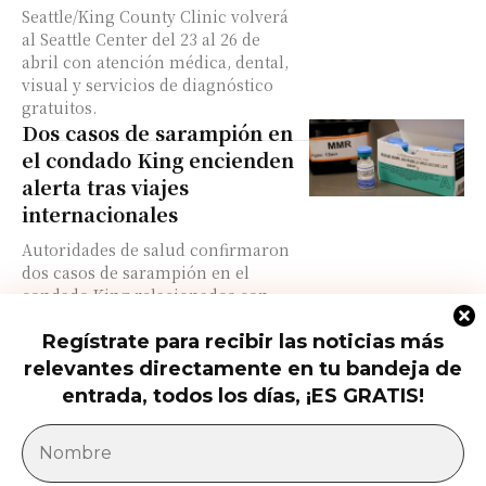
Seattle/King County Clinic volverá
al Seattle Center del 23 al 26 de
abril con atención médica, dental,
visual y servicios de diagnóstico
gratuitos.
Dos casos de sarampión en
el condado King encienden
alerta tras viajes
internacionales
Autoridades de salud confirmaron
dos casos de sarampión en el
condado King relacionados con
viajes internacionales y posibles
exposiciones públicas.
Regístrate para recibir las noticias más
Condado King advierte
relevantes directamente en tu bandeja de
sobre la propagación de
entrada, todos los días, ¡ES GRATIS!
una nueva infección de
transmisión sexual
Autoridades de salud del condado