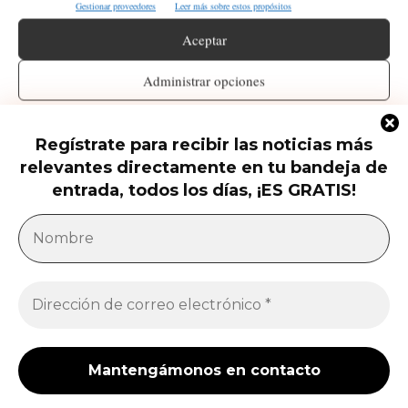
Gestionar proveedores
Leer más sobre estos propósitos
Aceptar
Latest
Search
Administrar opciones
Opt-out preferences
Declaración de privacidad
Aviso Legal / Imprint
- NUESTROS PATROCINADORES -
Regístrate para recibir las noticias más
relevantes directamente en tu bandeja de
SÍGUENOS
entrada, todos los días, ¡ES GRATIS!
Inicio
Latino Herald TV Show
No hay publicaciones para mostrar