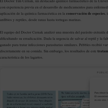
El Doctor Tim Cernak, un destacado químico farmacéutico de la Univers
con experiencia previa en el desarrollo de medicamentos para enfermed
conservación de especies
aplicación de la química farmacéutica en la
, 
anfibios y reptiles, desde ranas hasta tortugas marinas.
El equipo del Doctor Cernak analizó una muestra del parásito extraída 
dificultando su erradicación. Dada la urgencia de salvar al reptil y la f
ganado para tratar infecciones parasitarias similares. Pebbles recibió v
tratam
discretamente en su comida. Sin embargo, los resultados de este
característica de los lagartos.
PUBLIC
Para ofrecer l
El consentimi
en este sitio.