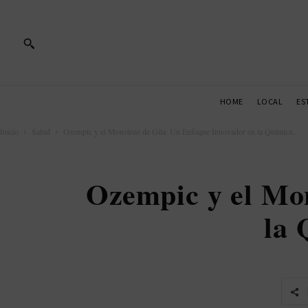
HOME
LOCAL
ES
Inicio
Salud
Ozempic y el Monstruo de Gila: Un Enfoque Innovador en la Química...
Ozempic y el Mo
la 