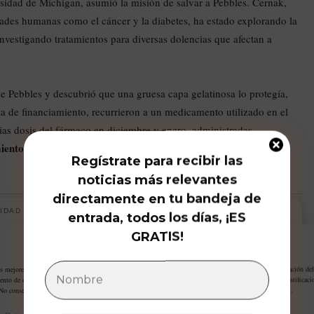
idad de Míchigan, asumió la misión de salvar a Pebbles. Cernak,
ades humanas como el cáncer y la diabetes, ha estado explorando la
investigando tratamientos para diversas dolencias que afectan a
de Pebbles y descubrió que una gruesa capa gelatinosa lo protegía,
alta de financiamiento, recurrieron a un medicamento utilizado en el
arias dosis del fármaco en diciembre y enero, administradas
iento experimental
son aún inciertos debido a la lenta digestión
Regístrate para recibir las
noticias más relevantes
directamente en tu bandeja de
IDAD
entrada, todos los días, ¡ES
GRATIS!
Gestiona tu privacidad
as mejores experiencias, utilizamos tecnologías como las cookies para almacenar y/o acceder a la información del
ento de estas tecnologías nos permitirá procesar datos como el comportamiento de navegación o las identificaci
 No consentir o retirar el consentimiento, puede afectar negativamente a ciertas características y funciones.