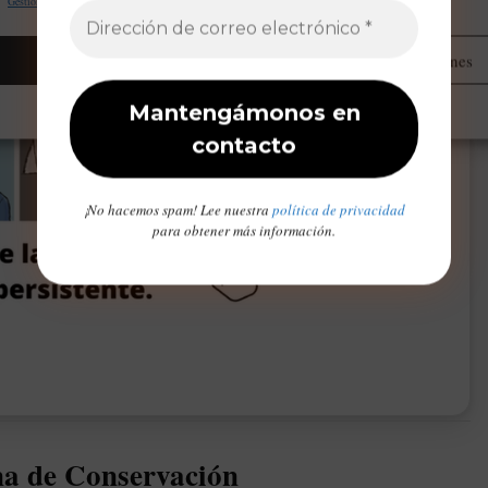
Gestionar proveedores
Leer más sobre estos propósitos
Aceptar
Administrar opciones
Opt-out preferences
Declaración de privacidad
Aviso Legal / Imprint
¡No hacemos spam! Lee nuestra
política de privacidad
para obtener más información.
a de Conservación