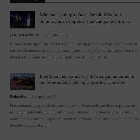
Milei acusa sin pruebas a Brasil, México y
demócratas de impulsar una campaña contra...
Jose Luis Gonzalez
-
27 de julio de 2026
El presidente argentino Javier Milei acusó sin pruebas a Brasil, México y al
Partido Demócrata de financiar una supuesta campaña contra Argentina. Las
declaraciones aumentan la tensión diplomática con Brasil.
Enfermedades crónicas y diarrea van en aumento
en comunidades afectadas por los sismos en...
Redacción
-
10 de julio de 2026
Dos semanas después de los terremotos en Venezuela, médicos reportan un
incremento de enfermedades diarreicas, afecciones cutáneas y pacientes con
enfermedades crónicas que requieren tratamiento, mientras crece la demanda
de ayuda humanitaria.