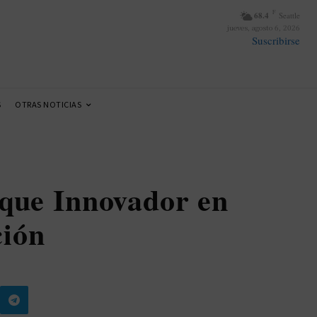
F
68.4
Seattle
jueves, agosto 6, 2026
Suscribirse
S
OTRAS NOTICIAS
que Innovador en
ción