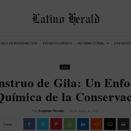
Latino Herald
TADO DE WASHINGTON
ESTADOS UNIDOS
INTERNACIONAL
DEPORTE
Salud
nstruo de Gila: Un Enfo
Química de la Conserva
Por
Leopoldo Morales
-
26 de marzo de 2025
Cuota