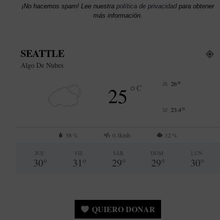
¡No hacemos spam! Lee nuestra
política de privacidad
para obtener
más información.
SEATTLE
Algo De Nubes
°
26
°
25
C
°
23.4
58 %
0.3kmh
12 %
JUE
VIE
SÁB
DOM
LUN
30
°
31
°
29
°
29
°
30
°
QUIERO DONAR