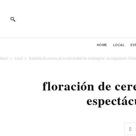
HOME
LOCAL
ES
Inicio
Local
floración de cerezos en la universidad de washington: un espectáculo floral
floración de cer
espectác