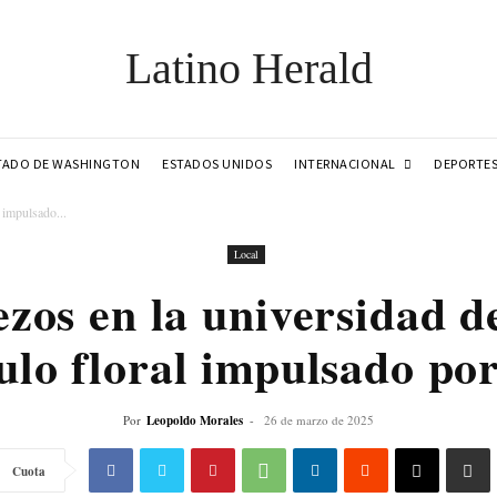
Latino Herald
INTERNACIONAL
TADO DE WASHINGTON
ESTADOS UNIDOS
DEPORTE
 impulsado...
Local
ezos en la universidad 
ulo floral impulsado por
Por
Leopoldo Morales
-
26 de marzo de 2025
Cuota