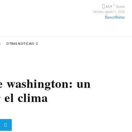
F
63.5
Seattle
viernes, agosto 7, 2026
Suscribirse
OTRAS NOTICIAS
S
de washington: un
 el clima