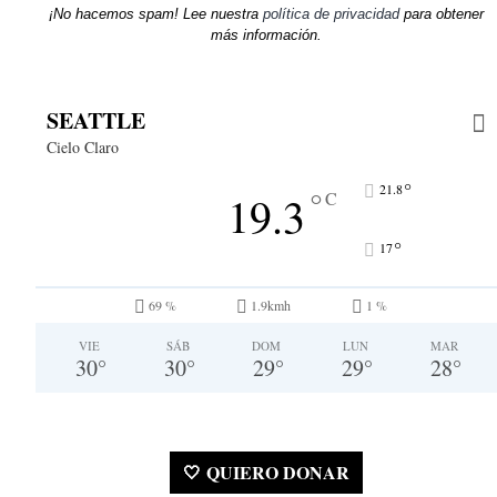
¡No hacemos spam! Lee nuestra
política de privacidad
para obtener
más información.
SEATTLE
Cielo Claro
°
21.8
°
19.3
C
°
17
69 %
1.9kmh
1 %
VIE
SÁB
DOM
LUN
MAR
30
°
30
°
29
°
29
°
28
°
🤍 QUIERO DONAR