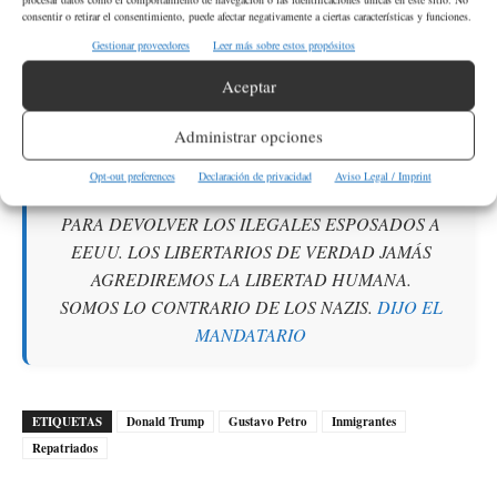
“LOS CIUDADANOS NORTEAMERICANOS QUE LO
consentir o retirar el consentimiento, puede afectar negativamente a ciertas características y funciones.
DESEEN PUEDEN ESTAR EN COLOMBIA, YO
Gestionar proveedores
Leer más sobre estos propósitos
CREO EN LA LIBERTAD HUMANA.
PERO ESTÁN IRREGULARES MÁS DE 15.666 Y POR
Aceptar
LAS LEYES COLOMBIANAS DEBEN REGULARIZAR
Administrar opciones
SU ESTADÍA.
NO ME VERÁN JAMÁS QUEMANDO UNA
Opt-out preferences
Declaración de privacidad
Aviso Legal / Imprint
BANDERA GRINGA O HACIENDO UNA «RATZIA»
PARA DEVOLVER LOS ILEGALES ESPOSADOS A
EEUU. LOS LIBERTARIOS DE VERDAD JAMÁS
AGREDIREMOS LA LIBERTAD HUMANA.
SOMOS LO CONTRARIO DE LOS NAZIS.
DIJO EL
MANDATARIO
ETIQUETAS
Donald Trump
Gustavo Petro
Inmigrantes
Repatriados