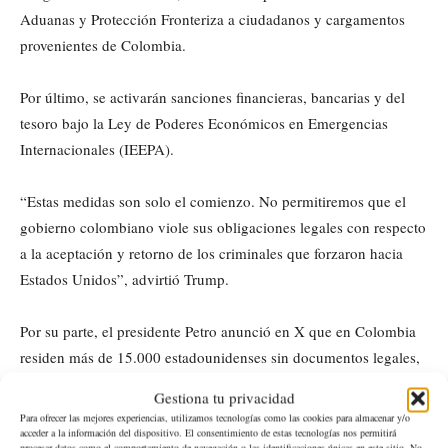
Aduanas y Protección Fronteriza a ciudadanos y cargamentos
provenientes de Colombia.
Por último, se activarán sanciones financieras, bancarias y del
tesoro bajo la Ley de Poderes Económicos en Emergencias
Internacionales (IEEPA).
“Estas medidas son solo el comienzo. No permitiremos que el
gobierno colombiano viole sus obligaciones legales con respecto
a la aceptación y retorno de los criminales que forzaron hacia
Estados Unidos”, advirtió Trump.
Por su parte, el presidente Petro anunció en X que en Colombia
residen más de 15.000 estadounidenses sin documentos legales,
quienes deben regularizar su situación.
Gestiona tu privacidad
Para ofrecer las mejores experiencias, utilizamos tecnologías como las cookies para almacenar y/o
acceder a la información del dispositivo. El consentimiento de estas tecnologías nos permitirá
procesar datos como el comportamiento de navegación o las identificaciones únicas en este sitio. No