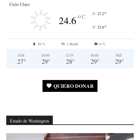
Cielo Claro
°
27.2
°
C
24.6
°
22.6
56 %
1.8kmh
0 %
SÁB
DOM
LUN
MAR
MIÉ
27
°
29
°
28
°
29
°
29
°
QUIERO DONAR
Estado de Washington