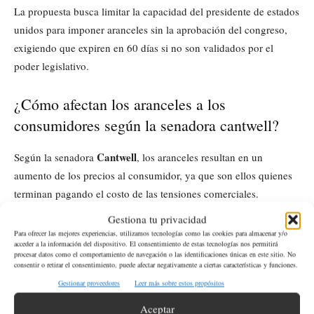
La propuesta busca limitar la capacidad del presidente de estados
unidos para imponer aranceles sin la aprobación del congreso,
exigiendo que expiren en 60 días si no son validados por el
poder legislativo.
¿Cómo afectan los aranceles a los
consumidores según la senadora cantwell?
Cantwell
Según la senadora
, los aranceles resultan en un
aumento de los precios al consumidor, ya que son ellos quienes
terminan pagando el costo de las tensiones comerciales.
Gestiona tu privacidad
¿Qué rol tiene el estado de washington en el
Para ofrecer las mejores experiencias, utilizamos tecnologías como las cookies para almacenar y/o
acceder a la información del dispositivo. El consentimiento de estas tecnologías nos permitirá
debate arancelario?
procesar datos como el comportamiento de navegación o las identificaciones únicas en este sitio. No
consentir o retirar el consentimiento, puede afectar negativamente a ciertas características y funciones.
Washington
El estado de
es uno de los más afectados por las
Gestionar proveedores
Leer más sobre estos propósitos
políticas arancelarias, debido a su alta dependencia del comercio
Aceptar