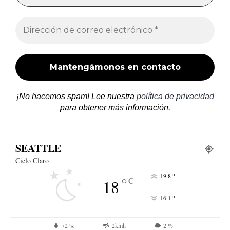
¡No hacemos spam! Lee nuestra
política de privacidad
para obtener más información.
SEATTLE
Cielo Claro
°
19.8
°
C
18
°
16.1
72 %
2kmh
2 %