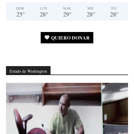
DOM
LUN
MAR
MIÉ
JUE
25
°
28
°
29
°
28
°
28
°
QUIERO DONAR
Estado de Washington