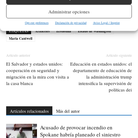
exterior, especialmente en la exportación de productos agrícolas,
lo que resalta la urgencia de la propuesta.
Administrar opciones
Opt-out preferences
Declaración de privacidad
Aviso Legal / Imprint
ETIQUETAS
Aranceles
Economía
Estado de Washington
Maria Cantwell
Artículo anterior
Artículo siguiente
El Salvador y estados unidos:
Educación en estados unidos: el
cooperación en seguridad y
departamento de educación de
migración en la mira con visita a
la administración trump
la casa blanca
intensifica la supervisión de
políticas dei
Artículos relacionados
Más del autor
Acusado de provocar incendio en
Spokane habría planeado el siniestro