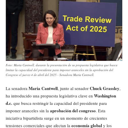
Foto: Maria Cantwell, durante la presentación de su propuesta legislativa que busca
limitar la capacidad del presidente para imponer aranceles sin la aprobación del
Congreso el jueves 4 de abril del 2025 - Senadora Maria Cantwell,
Maria Cantwell
Chuck Grassley
La senadora
, junto al senador
,
Washington
ha introducido una propuesta legislativa clave en
d.c.
que busca restringir la capacidad del presidente para
aprobación del congreso
imponer aranceles sin la
. Esta
iniciativa bipartidista surge en un momento de crecientes
economía global
tensiones comerciales que afectan la
y los