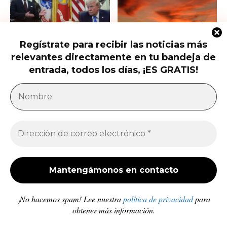
Regístrate para recibir las noticias más
Trump firma nuevas órdenes para
Trump presiona al Senado para
relevantes directamente en tu bandeja de
restringir la ciudadanía por
aprobar el horario de verano
nacimiento
permanente...
entrada, todos los días, ¡ES GRATIS!
América Latina
Milei acusa sin pruebas a Brasil, México y
demócratas de impulsar una campaña contra...
Jose Luis Gonzalez
-
27 de julio de 2026
Enfermedades crónicas y diarrea van en aumento
en comunidades afectadas por los sismos en...
Redacción
-
10 de julio de 2026
¡No hacemos spam! Lee nuestra
política de privacidad
para
obtener más información.