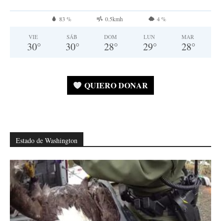
83 %
0.5kmh
4 %
VIE
SÁB
DOM
LUN
MAR
30
°
30
°
28
°
29
°
28
°
QUIERO DONAR
Estado de Washington