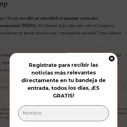
ump
excedió su autoridad al imponer aranceles
ó que Trump
ternacional (IEEPA)
. El tribunal dejó claro que solo el Congreso
l presidente no puede invocar una “emergencia nacional” para saltarse
emitidas por Trump desde enero, salvo aquellas específicas como las
z, reguladas por otras leyes. La administración apeló inmediatamente
Regístrate para recibir las
o incertidumbre en el ámbito comercial y político.
noticias más relevantes
directamente en tu bandeja de
entrada, todos los días, ¡ES
IDAD
GRATIS!
Gestiona tu privacidad
as mejores experiencias, utilizamos tecnologías como las cookies para almacenar y/o acceder a la información del
ento de estas tecnologías nos permitirá procesar datos como el comportamiento de navegación o las identificaci
 No consentir o retirar el consentimiento, puede afectar negativamente a ciertas características y funciones.