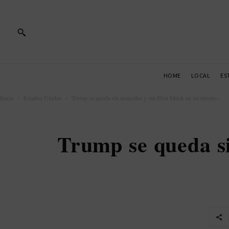
HOME
LOCAL
ES
Inicio
Estados Unidos
Trump se queda sin aranceles y sin Elon Musk en un mismo...
Trump se queda s