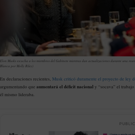
Elon Musks escucha a los miembros del Gabinete mientras dan actualizaciones durante una reunión
Blanca por Molly Riley)
En declaraciones recientes,
Musk criticó duramente el proyecto de ley 
aumentará el déficit nacional
argumentando que
y “socava” el trabaj
él mismo lideraba.
PUBLI