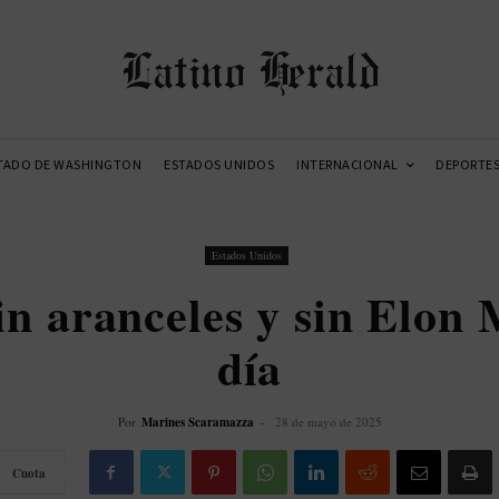
Latino Herald
TADO DE WASHINGTON
ESTADOS UNIDOS
INTERNACIONAL
DEPORTE
Estados Unidos
in aranceles y sin Elon
día
Por
Marines Scaramazza
-
28 de mayo de 2025
Cuota