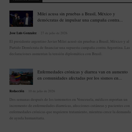
Milei acusa sin pruebas a Brasil, México y
demócratas de impulsar una campaña contra...
Jose Luis Gonzalez
-
27 de julio de 2026
El presidente argentino Javier Milei acusó sin pruebas a Brasil, México y al
Partido Demócrata de financiar una supuesta campaña contra Argentina. Las
declaraciones aumentan la tensión diplomática con Brasil.
Enfermedades crónicas y diarrea van en aumento
en comunidades afectadas por los sismos en...
Redacción
-
10 de julio de 2026
Dos semanas después de los terremotos en Venezuela, médicos reportan un
incremento de enfermedades diarreicas, afecciones cutáneas y pacientes con
enfermedades crónicas que requieren tratamiento, mientras crece la demanda
de ayuda humanitaria.