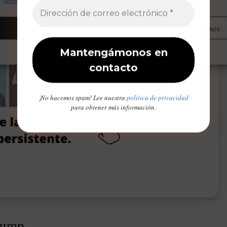
Gestionar proveedores
Leer más sobre estos propósitos
Aceptar
Administrar opciones
Opt-out preferences
Declaración de privacidad
Aviso Legal / Imprint
¡No hacemos spam! Lee nuestra
política de privacidad
para obtener más información.
rump