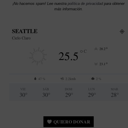
¡No hacemos spam! Lee nuestra
política de privacidad
para obtener
más información.
SEATTLE
Cielo Claro
°
28.2
°
25.5
C
°
23.1
47 %
2.2kmh
2 %
VIE
SÁB
DOM
LUN
MAR
30
°
30
°
29
°
29
°
28
°
QUIERO DONAR