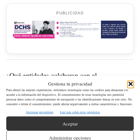
PUBLICIDAD
¿Qué entidades colaboran con el
departamento de comercio en este proyecto?
Gestiona tu privacidad
Para ofrecer las mejores experiencias, utilizamos tecnologías como las cookies para almacenar y/o
acceder a la información del dispositivo. El consentimiento de estas tecnologías nos permitirá
El Centro de Asistencia para el Financiamiento de las
procesar datos como el comportamiento de navegación o las identificaciones únicas en este sitio. No
consentir o retirar el consentimiento, puede afectar negativamente a ciertas características y funciones.
Exportaciones de Washington y otras agencias de desarrollo
Gestionar proveedores
Leer más sobre estos propósitos
económico regional colaboran con el departamento de comercio
en esta iniciativa.
Aceptar
Administrar opciones