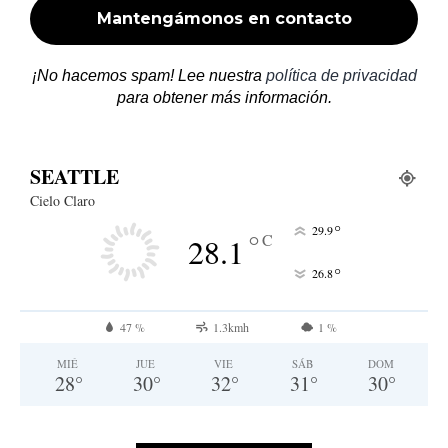
¡No hacemos spam! Lee nuestra
política de privacidad
para obtener más información.
SEATTLE
Cielo Claro
°
29.9
°
C
28.1
°
26.8
47 %
1.3kmh
1 %
MIÉ
JUE
VIE
SÁB
DOM
28
°
30
°
32
°
31
°
30
°