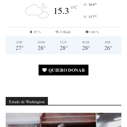
°
16.6
°
C
15.3
°
13.7
85 %
0.9kmh
100 %
SÁB
DOM
LUN
MAR
MIÉ
27
°
28
°
28
°
28
°
26
°
QUIERO DONAR
Estado de Washington