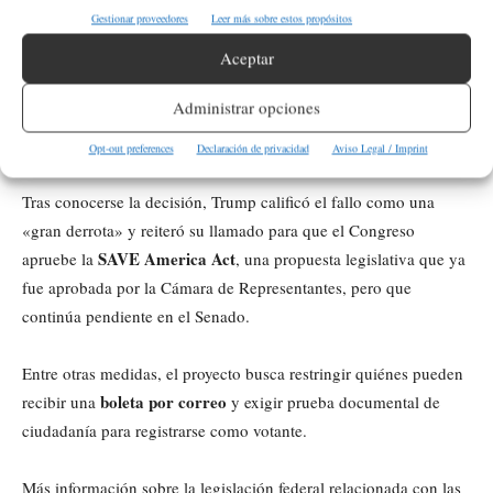
Trump critica la decisión
Gestionar proveedores
Leer más sobre estos propósitos
Aceptar
El caso forma parte de una serie de impugnaciones promovidas
Donald Trump
voto
por el presidente
contra la expansión del
Administrar opciones
por correo
, un sistema que el mandatario ha cuestionado
repetidamente desde las elecciones presidenciales de 2020.
Opt-out preferences
Declaración de privacidad
Aviso Legal / Imprint
Tras conocerse la decisión, Trump calificó el fallo como una
«gran derrota» y reiteró su llamado para que el Congreso
SAVE America Act
apruebe la
, una propuesta legislativa que ya
fue aprobada por la Cámara de Representantes, pero que
continúa pendiente en el Senado.
Entre otras medidas, el proyecto busca restringir quiénes pueden
boleta por correo
recibir una
y exigir prueba documental de
ciudadanía para registrarse como votante.
Más información sobre la legislación federal relacionada con las