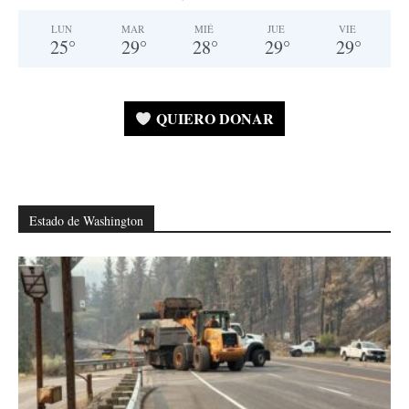
LUN
MAR
MIÉ
JUE
VIE
25
°
29
°
28
°
29
°
29
°
QUIERO DONAR
Estado de Washington