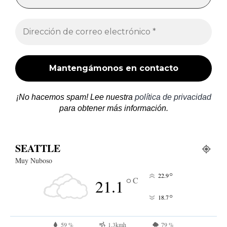
¡No hacemos spam! Lee nuestra
política de privacidad
para obtener más información.
SEATTLE
Muy Nuboso
°
22.9
°
C
21.1
°
18.7
59 %
1.3kmh
79 %