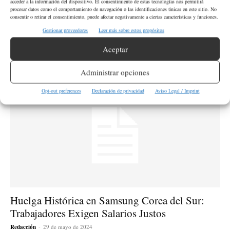
acceder a la información del dispositivo. El consentimiento de estas tecnologías nos permitirá
procesar datos como el comportamiento de navegación o las identificaciones únicas en este sitio. No
consentir o retirar el consentimiento, puede afectar negativamente a ciertas características y funciones.
Gestionar proveedores
Leer más sobre estos propósitos
El Mundo Registra el Día Más Caluroso de la
Historia: ¿Una...
Aceptar
Leopoldo Morales
-
24 de julio de 2024
Administrar opciones
Opt-out preferences
Declaración de privacidad
Aviso Legal / Imprint
Huelga Histórica en Samsung Corea del Sur:
Trabajadores Exigen Salarios Justos
Redacción
-
29 de mayo de 2024