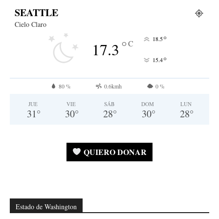
SEATTLE
Cielo Claro
°
18.5
°
C
17.3
°
15.4
80 %
0.6kmh
0 %
JUE
VIE
SÁB
DOM
LUN
31
°
30
°
28
°
30
°
28
°
QUIERO DONAR
Estado de Washington