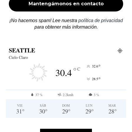
¡No hacemos spam! Lee nuestra
política de privacidad
para obtener más información.
SEATTLE
Cielo Claro
°
32.6
°
C
30.4
°
28.5
37 %
2.2kmh
3 %
VIE
SÁB
DOM
LUN
MAR
31
°
30
°
29
°
29
°
28
°