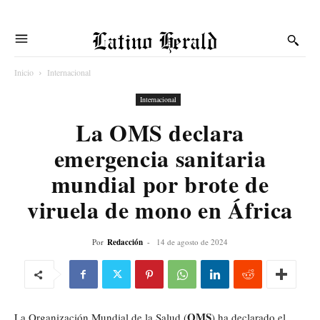
Latino Herald
Inicio
Internacional
Internacional
La OMS declara
emergencia sanitaria
mundial por brote de
viruela de mono en África
Por
Redacción
-
14 de agosto de 2024
OMS
La Organización Mundial de la Salud (
) ha declarado el