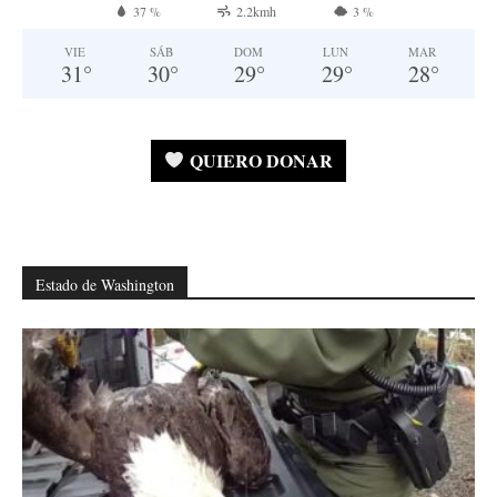
37 %
2.2kmh
3 %
VIE
SÁB
DOM
LUN
MAR
31
°
30
°
29
°
29
°
28
°
QUIERO DONAR
Estado de Washington