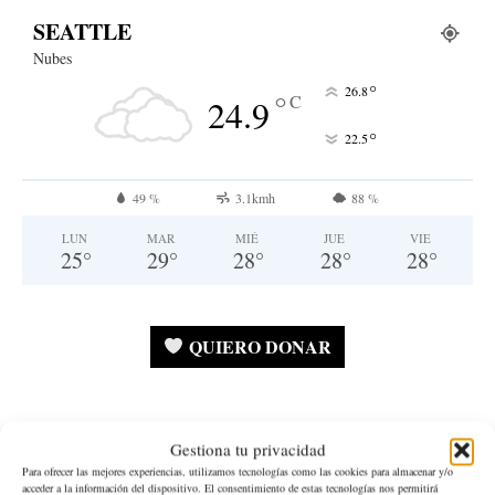
SEATTLE
Nubes
°
26.8
°
C
24.9
°
22.5
49 %
3.1kmh
88 %
LUN
MAR
MIÉ
JUE
VIE
25
°
29
°
28
°
28
°
28
°
QUIERO DONAR
Gestiona tu privacidad
Estado de Washington
Para ofrecer las mejores experiencias, utilizamos tecnologías como las cookies para almacenar y/o
acceder a la información del dispositivo. El consentimiento de estas tecnologías nos permitirá