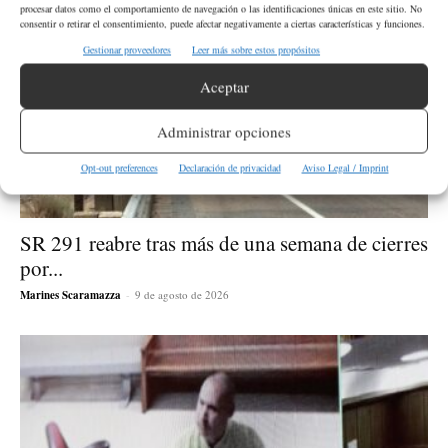
procesar datos como el comportamiento de navegación o las identificaciones únicas en este sitio. No
consentir o retirar el consentimiento, puede afectar negativamente a ciertas características y funciones.
Gestionar proveedores
Leer más sobre estos propósitos
Aceptar
Administrar opciones
Opt-out preferences
Declaración de privacidad
Aviso Legal / Imprint
SR 291 reabre tras más de una semana de cierres
por...
Marines Scaramazza
-
9 de agosto de 2026