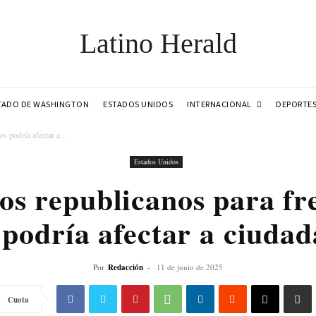
Latino Herald
INTERNACIONAL
TADO DE WASHINGTON
ESTADOS UNIDOS
DEPORTE
 podría afectar a...
Estados Unidos
los republicanos para fr
odría afectar a ciudad
Por
Redacción
-
11 de junio de 2025
Cuota