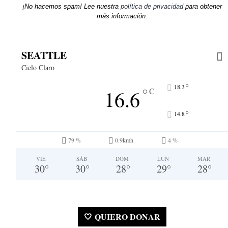
¡No hacemos spam! Lee nuestra
política de privacidad
para obtener
más información.
SEATTLE
Cielo Claro
°
18.3
°
16.6
C
°
14.8
79 %
0.9kmh
4 %
VIE
SÁB
DOM
LUN
MAR
30
°
30
°
28
°
29
°
28
°
🤍 QUIERO DONAR