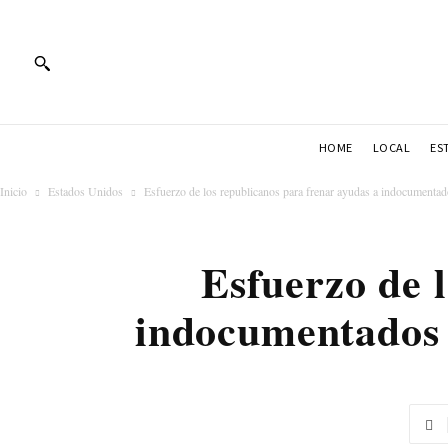
HOME
LOCAL
ES
Inicio
Estados Unidos
Esfuerzo de los republicanos para frenar ayudas a indocumentados
Esfuerzo de 
indocumentados p