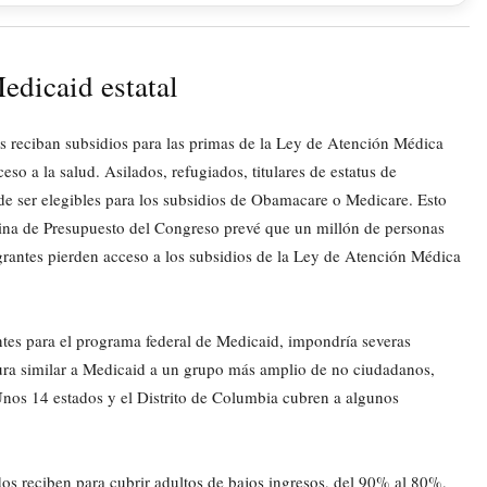
edicaid estatal
s reciban subsidios para las primas de la Ley de Atención Médica
so a la salud. Asilados, refugiados, titulares de estatus de
 de ser elegibles para los subsidios de Obamacare o Medicare. Esto
cina de Presupuesto del Congreso prevé que un millón de personas
grantes pierden acceso a los subsidios de la Ley de Atención Médica
ntes para el programa federal de Medicaid, impondría severas
tura similar a Medicaid a un grupo más amplio de no ciudadanos,
Unos 14 estados y el Distrito de Columbia cubren a algunos
dos reciben para cubrir adultos de bajos ingresos, del 90% al 80%,