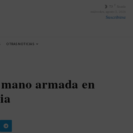
F
73
Seattle
miércoles, agosto 5, 2026
Suscribirse
S
OTRAS NOTICIAS
a mano armada en
ia