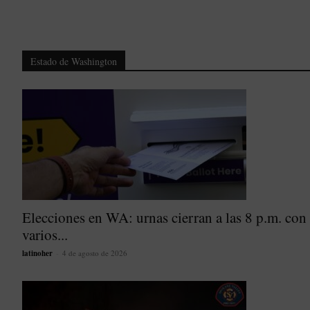
Estado de Washington
Elecciones en WA: urnas cierran a las 8 p.m. con
varios...
latinoher
-
4 de agosto de 2026