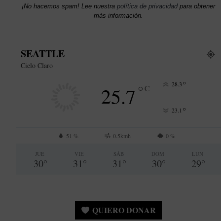
¡No hacemos spam! Lee nuestra
política de privacidad
para obtener
más información.
SEATTLE
Cielo Claro
°
28.3
°
25.7
C
°
23.1
51 %
0.5kmh
0 %
JUE
VIE
SÁB
DOM
LUN
30
°
31
°
31
°
30
°
29
°
QUIERO DONAR