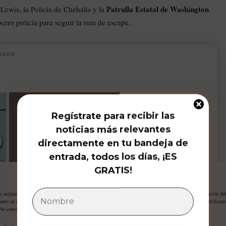
Patrulla Estatal de Washington
 Lewis, la Policía de Chehalis y la
rro policía para seguir la ruta de escape.
IDAD
Regístrate para recibir las
noticias más relevantes
directamente en tu bandeja de
entrada, todos los días, ¡ES
GRATIS!
Gestiona tu privacidad
as mejores experiencias, utilizamos tecnologías como las cookies para almacenar y/o acceder a la información del
ento de estas tecnologías nos permitirá procesar datos como el comportamiento de navegación o las identificaci
 No consentir o retirar el consentimiento, puede afectar negativamente a ciertas características y funciones.