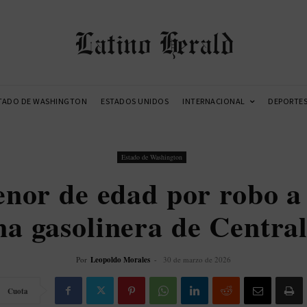
Latino Herald
TADO DE WASHINGTON
ESTADOS UNIDOS
INTERNACIONAL
DEPORTE
Estado de Washington
enor de edad por robo 
na gasolinera de Central
Por
Leopoldo Morales
-
30 de marzo de 2026
Cuota