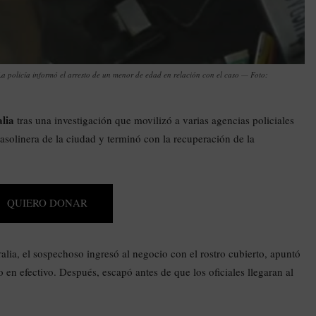
 policía informó el arresto de un menor de edad en relación con el caso — Foto:
lia
tras una investigación que movilizó a varias agencias policiales
gasolinera de la ciudad y terminó con la recuperación de la
QUIERO DONAR
ralia, el sospechoso ingresó al negocio con el rostro cubierto, apuntó
 en efectivo. Después, escapó antes de que los oficiales llegaran al