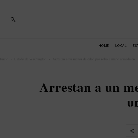
HOME
LOCAL
ES
Inicio
Estado de Washington
Arrestan a un menor de edad por robo a mano armada en...
Arrestan a un m
u