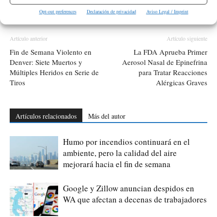
ETIQUETAS
Estado de Washington
Local
Seattle
Sucesos
Opt-out preferences
Declaración de privacidad
Aviso Legal / Imprint
Tiroteo
Artículo anterior
Artículo siguiente
Fin de Semana Violento en
La FDA Aprueba Primer
Denver: Siete Muertos y
Aerosol Nasal de Epinefrina
Múltiples Heridos en Serie de
para Tratar Reacciones
Tiros
Alérgicas Graves
Artículos relacionados
Más del autor
Humo por incendios continuará en el
ambiente, pero la calidad del aire
mejorará hacia el fin de semana
Google y Zillow anuncian despidos en
WA que afectan a decenas de trabajadores