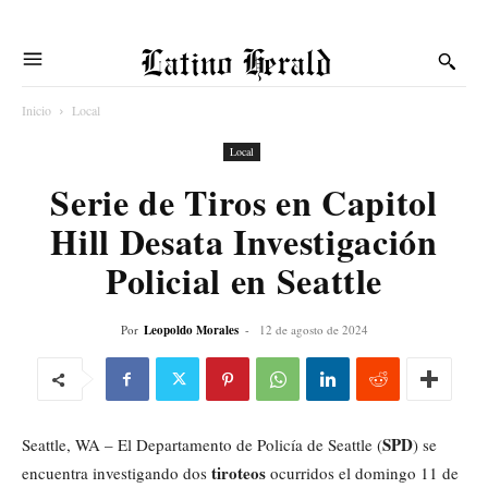
Latino Herald
Inicio
Local
Local
Serie de Tiros en Capitol
Hill Desata Investigación
Policial en Seattle
Por
Leopoldo Morales
-
12 de agosto de 2024
SPD
Seattle, WA – El Departamento de Policía de Seattle (
) se
tiroteos
encuentra investigando dos
ocurridos el domingo 11 de