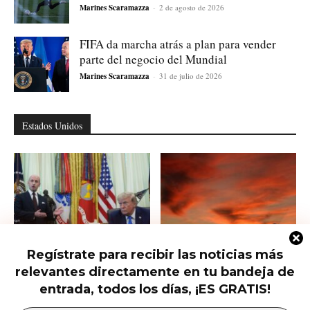
Marines Scaramazza
-
2 de agosto de 2026
FIFA da marcha atrás a plan para vender
parte del negocio del Mundial
Marines Scaramazza
-
31 de julio de 2026
Estados Unidos
Regístrate para recibir las noticias más
Trump firma nuevas órdenes para
Trump presiona al Senado para
relevantes directamente en tu bandeja de
restringir la ciudadanía por
aprobar el horario de verano
nacimiento
permanente...
entrada, todos los días, ¡ES GRATIS!