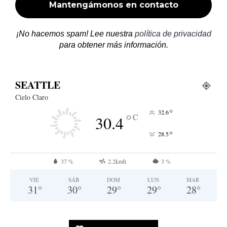
¡No hacemos spam! Lee nuestra
política de privacidad
para obtener más información.
SEATTLE
Cielo Claro
°
32.6
°
C
30.4
°
28.5
37 %
2.2kmh
3 %
VIE
SÁB
DOM
LUN
MAR
31
°
30
°
29
°
29
°
28
°