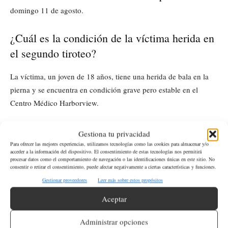
domingo 11 de agosto.
¿Cuál es la condición de la víctima herida en
el segundo tiroteo?
La víctima, un joven de 18 años, tiene una herida de bala en la
pierna y se encuentra en condición grave pero estable en el
Centro Médico Harborview.
¿Se han realizado arrestos en relación con
Gestiona tu privacidad
estos tiroteos?
Para ofrecer las mejores experiencias, utilizamos tecnologías como las cookies para almacenar y/o
acceder a la información del dispositivo. El consentimiento de estas tecnologías nos permitirá
procesar datos como el comportamiento de navegación o las identificaciones únicas en este sitio. No
consentir o retirar el consentimiento, puede afectar negativamente a ciertas características y funciones.
No, hasta el momento, no se han identificado ni detenido a los
Gestionar proveedores
Leer más sobre estos propósitos
tiroteos en
sospechosos involucrados en ninguno de los dos
Seattle
.
Aceptar
Administrar opciones