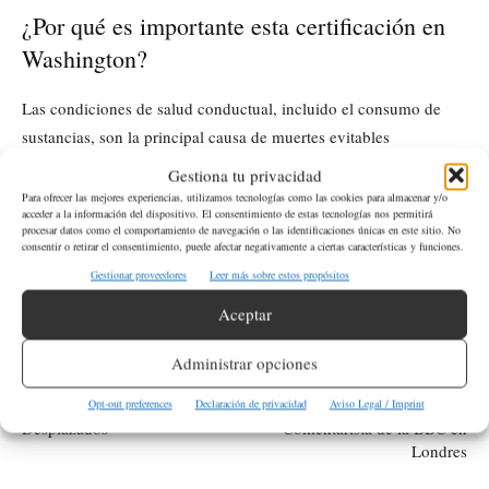
¿Por qué es importante esta certificación en
Washington?
Las condiciones de salud conductual, incluido el consumo de
sustancias, son la principal causa de muertes evitables
relacionadas con el embarazo en el estado de Washington,
Gestiona tu privacidad
haciendo que esta certificación sea crucial para mejorar la
Para ofrecer las mejores experiencias, utilizamos tecnologías como las cookies para almacenar y/o
acceder a la información del dispositivo. El consentimiento de estas tecnologías nos permitirá
atención.
procesar datos como el comportamiento de navegación o las identificaciones únicas en este sitio. No
consentir o retirar el consentimiento, puede afectar negativamente a ciertas características y funciones.
Gestionar proveedores
Leer más sobre estos propósitos
ETIQUETAS
Estado de Washington
Salud
Washington
Aceptar
Artículo anterior
Artículo siguiente
Administrar opciones
Ataque Israelí en Gaza: 27
Detenido Sospechoso del
Muertos en Complejo Escolar de
Asesinato de Esposa e Hijas de
Opt-out preferences
Declaración de privacidad
Aviso Legal / Imprint
Desplazados
Comentarista de la BBC en
Londres