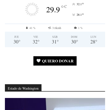
°
32.1
°
C
29.9
°
28.1
41 %
3.6kmh
1 %
JUE
VIE
SÁB
DOM
LUN
30
°
32
°
31
°
30
°
28
°
QUIERO DONAR
Estado de Washington