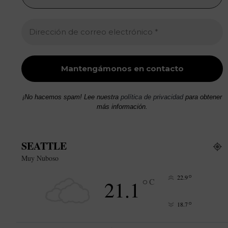
¡No hacemos spam! Lee nuestra
política de privacidad
para obtener
más información.
SEATTLE
Muy Nuboso
°
22.9
°
21.1
C
°
18.7