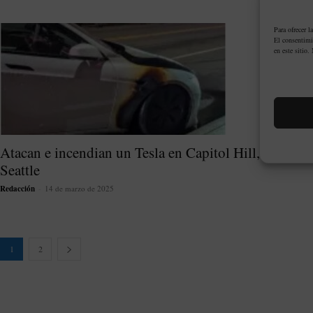
Para ofrecer l
El consentimi
en este sitio.
Atacan e incendian un Tesla en Capitol Hill,
Seattle
Redacción
-
14 de marzo de 2025
1
2