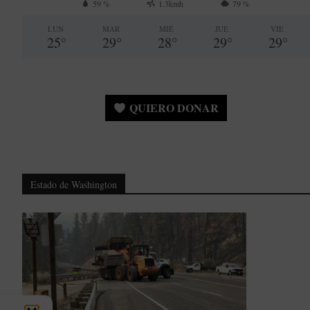
59 %
1.3kmh
79 %
LUN
MAR
MIÉ
JUE
VIE
25
°
29
°
28
°
29
°
29
°
QUIERO DONAR
Estado de Washington