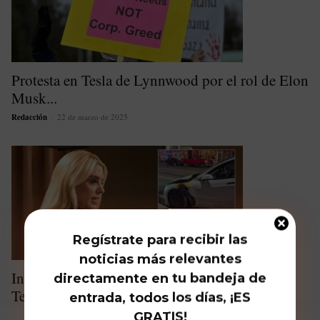
Protesta en Tesla de Lynnwood por el rol de Elon
Musk...
Redacción
-
22 de marzo de 2025
Regístrate para recibir las
noticias más relevantes
Investigación federal por vandalismo contra
directamente en tu bandeja de
Tesla: ¿Quién está detrás de los...
entrada, todos los días, ¡ES
GRATIS!
Redacción
-
14 de marzo de 2025