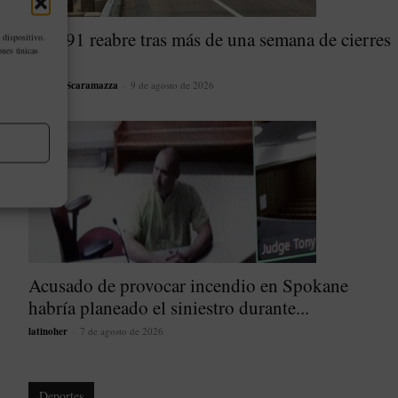
SR 291 reabre tras más de una semana de cierres
 dispositivo.
ones únicas
por...
Marines Scaramazza
-
9 de agosto de 2026
Acusado de provocar incendio en Spokane
habría planeado el siniestro durante...
latinoher
-
7 de agosto de 2026
Deportes