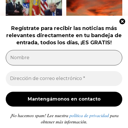
Regístrate para recibir las noticias más
Trump firma nuevas órdenes para
Trump presiona al Senado para
relevantes directamente en tu bandeja de
restringir la ciudadanía por
aprobar el horario de verano
nacimiento
permanente...
entrada, todos los días, ¡ES GRATIS!
América Latina
Milei acusa sin pruebas a Brasil, México y
demócratas de impulsar una campaña contra...
Jose Luis Gonzalez
-
27 de julio de 2026
Enfermedades crónicas y diarrea van en aumento
en comunidades afectadas por los sismos en...
Redacción
-
10 de julio de 2026
¡No hacemos spam! Lee nuestra
política de privacidad
para
obtener más información.