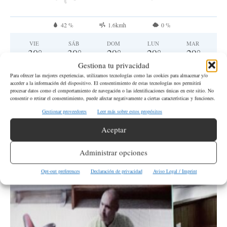
42 %
1.6kmh
0 %
VIE
SÁB
DOM
LUN
MAR
30
°
30
°
29
°
29
°
29
°
Gestiona tu privacidad
Para ofrecer las mejores experiencias, utilizamos tecnologías como las cookies para almacenar y/o
acceder a la información del dispositivo. El consentimiento de estas tecnologías nos permitirá
procesar datos como el comportamiento de navegación o las identificaciones únicas en este sitio. No
QUIERO DONAR
consentir o retirar el consentimiento, puede afectar negativamente a ciertas características y funciones.
Gestionar proveedores
Leer más sobre estos propósitos
Aceptar
Estado de Washington
Administrar opciones
Opt-out preferences
Declaración de privacidad
Aviso Legal / Imprint