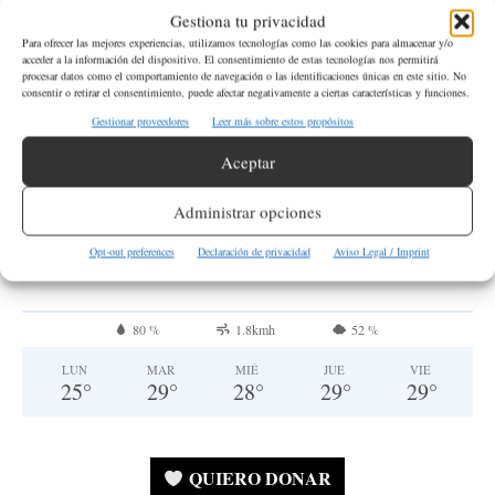
Gestiona tu privacidad
Para ofrecer las mejores experiencias, utilizamos tecnologías como las cookies para almacenar y/o
¡No hacemos spam! Lee nuestra
política de privacidad
acceder a la información del dispositivo. El consentimiento de estas tecnologías nos permitirá
para obtener más información.
procesar datos como el comportamiento de navegación o las identificaciones únicas en este sitio. No
consentir o retirar el consentimiento, puede afectar negativamente a ciertas características y funciones.
Gestionar proveedores
Leer más sobre estos propósitos
SEATTLE
Aceptar
Muy Nuboso
Administrar opciones
°
17.9
°
C
16.3
Opt-out preferences
Declaración de privacidad
Aviso Legal / Imprint
°
14.5
80 %
1.8kmh
52 %
LUN
MAR
MIÉ
JUE
VIE
25
°
29
°
28
°
29
°
29
°
QUIERO DONAR