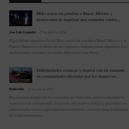
Milei acusa sin pruebas a Brasil, México y
demócratas de impulsar una campaña contra...
Jose Luis Gonzalez
-
27 de julio de 2026
El presidente argentino Javier Milei acusó sin pruebas a Brasil, México y al
Partido Demócrata de financiar una supuesta campaña contra Argentina. Las
declaraciones aumentan la tensión diplomática con Brasil.
Enfermedades crónicas y diarrea van en aumento
en comunidades afectadas por los sismos en...
Redacción
-
10 de julio de 2026
Dos semanas después de los terremotos en Venezuela, médicos reportan un
incremento de enfermedades diarreicas, afecciones cutáneas y pacientes con
enfermedades crónicas que requieren tratamiento, mientras crece la demanda
de ayuda humanitaria.