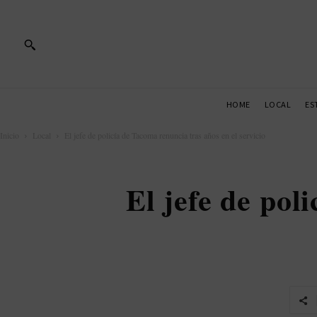
HOME
LOCAL
ES
Inicio
Local
El jefe de policía de Tacoma renuncia tras años en el servicio
El jefe de pol