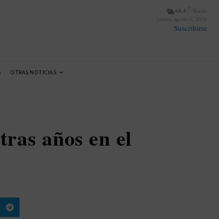
F
68.4
Seattle
jueves, agosto 6, 2026
Suscribirse
S
OTRAS NOTICIAS
tras años en el