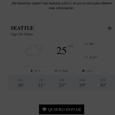
¡No hacemos spam! Lee nuestra
política de privacidad
para obtener
más información.
SEATTLE
Algo De Nubes
°
26
°
25
C
°
23.4
58 %
0.3kmh
12 %
JUE
VIE
SÁB
DOM
LUN
30
°
31
°
29
°
29
°
30
°
QUIERO DONAR