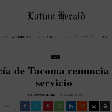
Latino Herald
TADO DE WASHINGTON
ESTADOS UNIDOS
INTERNACIONAL
DEPORTE
Local
icía de Tacoma renuncia 
servicio
Por
Leopoldo Morales
-
29 de enero de 2025
Cuota