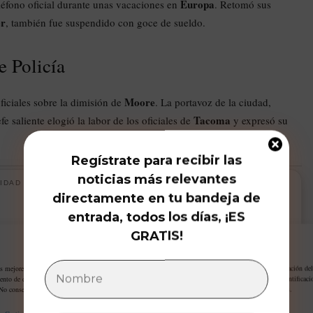
Europa
eléfono oficial durante unas vacaciones en
. Retomó sus
er
, también fue suspendido con goce de sueldo.
e Policía
Moore
iciales sobre la dimisión de
. La portavoz de la ciudad,
Tacoma
fe saliente elogió la labor de los oficiales de
y expresó su
Regístrate para recibir las
noticias más relevantes
IDAD
directamente en tu bandeja de
entrada, todos los días, ¡ES
GRATIS!
Gestiona tu privacidad
as mejores experiencias, utilizamos tecnologías como las cookies para almacenar y/o acceder a la información del
ento de estas tecnologías nos permitirá procesar datos como el comportamiento de navegación o las identificaci
 No consentir o retirar el consentimiento, puede afectar negativamente a ciertas características y funciones.