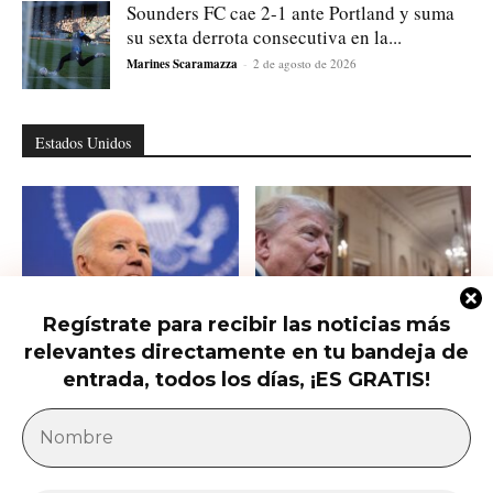
Sounders FC cae 2-1 ante Portland y suma
su sexta derrota consecutiva en la...
Marines Scaramazza
-
2 de agosto de 2026
Estados Unidos
Regístrate para recibir las noticias más
relevantes directamente en tu bandeja de
Hunter Biden habla del cáncer de
Qué saber del nuevo intento de
su padre que avanzó hasta...
Trump de limitar la ciudadanía...
entrada, todos los días, ¡ES GRATIS!
América Latina