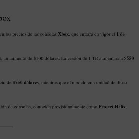
box
Xbox
1 de
en los precios de las consolas
, que entrará en vigor el
s
550
, un aumento de $100 dólares. La versión de 1 TB aumentará a $
$750 dólares
ecio de
, mientras que el modelo con unidad de disco
Project Helix
ción de consolas, conocida provisionalmente como
,