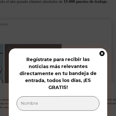
15.000 puestos de trabajo
olo el año pasado eliminó alrededor de
,
IDAD
Regístrate para recibir las
noticias más relevantes
directamente en tu bandeja de
entrada, todos los días, ¡ES
GRATIS!
Gestiona tu privacidad
as mejores experiencias, utilizamos tecnologías como las cookies para almacenar y/o acceder a la información del
ento de estas tecnologías nos permitirá procesar datos como el comportamiento de navegación o las identificaci
 No consentir o retirar el consentimiento, puede afectar negativamente a ciertas características y funciones.