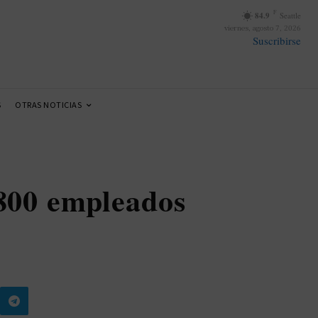
F
84.9
Seattle
viernes, agosto 7, 2026
Suscribirse
S
OTRAS NOTICIAS
.800 empleados