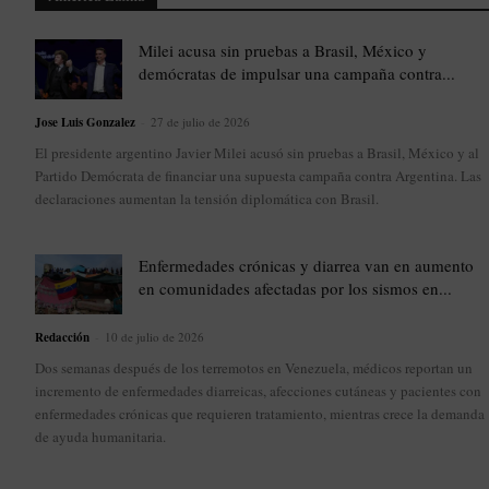
Milei acusa sin pruebas a Brasil, México y
demócratas de impulsar una campaña contra...
Jose Luis Gonzalez
-
27 de julio de 2026
El presidente argentino Javier Milei acusó sin pruebas a Brasil, México y al
Partido Demócrata de financiar una supuesta campaña contra Argentina. Las
declaraciones aumentan la tensión diplomática con Brasil.
Enfermedades crónicas y diarrea van en aumento
en comunidades afectadas por los sismos en...
Redacción
-
10 de julio de 2026
Dos semanas después de los terremotos en Venezuela, médicos reportan un
incremento de enfermedades diarreicas, afecciones cutáneas y pacientes con
enfermedades crónicas que requieren tratamiento, mientras crece la demanda
de ayuda humanitaria.