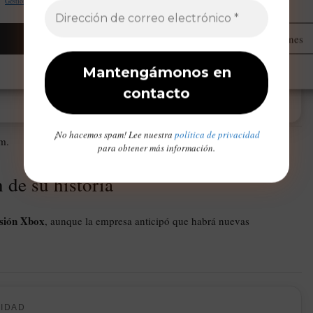
Gestionar proveedores
Leer más sobre estos propósitos
Aceptar
Administrar opciones
Opt-out preferences
Declaración de privacidad
Aviso Legal / Imprint
¡No hacemos spam! Lee nuestra
política de privacidad
om.
para obtener más información.
 de su historia
isión Xbox
, aunque la empresa anticipó que habrá nuevas
CIDAD