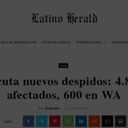
Latino Herald
TADO DE WASHINGTON
ESTADOS UNIDOS
INTERNACIONAL
DEPORTE
Local
cuta nuevos despidos: 4
afectados, 600 en WA
Por
Redacción
-
6 de julio de 2026
Cuota