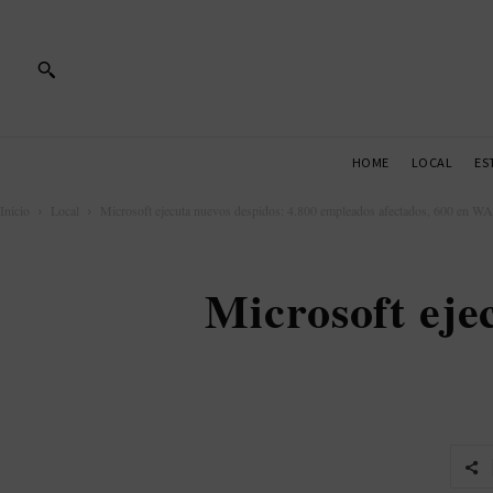
HOME
LOCAL
ES
Inicio
Local
Microsoft ejecuta nuevos despidos: 4.800 empleados afectados, 600 en WA
Microsoft eje