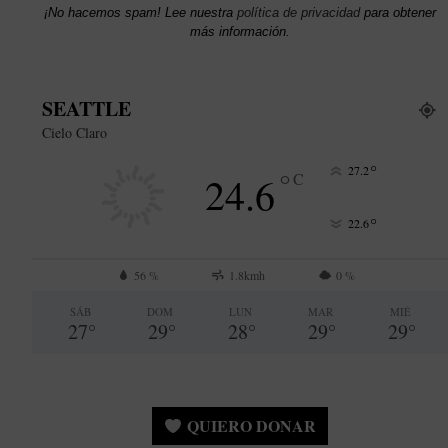
¡No hacemos spam! Lee nuestra
política de privacidad
para obtener
más información.
SEATTLE
Cielo Claro
°
27.2
°
24.6
C
°
22.6
56 %
1.8kmh
0 %
SÁB
DOM
LUN
MAR
MIÉ
27
°
29
°
28
°
29
°
29
°
QUIERO DONAR