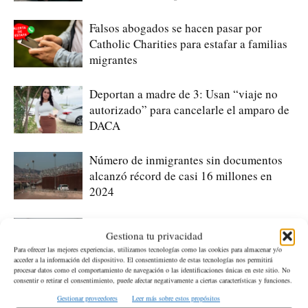
Falsos abogados se hacen pasar por
Catholic Charities para estafar a familias
migrantes
Deportan a madre de 3: Usan “viaje no
autorizado” para cancelarle el amparo de
DACA
Número de inmigrantes sin documentos
alcanzó récord de casi 16 millones en
2024
ICE planea abrir 4 centros de detención
Gestiona tu privacidad
para 5,500 migrantes; uno estará en
Para ofrecer las mejores experiencias, utilizamos tecnologías como las cookies para almacenar y/o
Seattle
acceder a la información del dispositivo. El consentimiento de estas tecnologías nos permitirá
procesar datos como el comportamiento de navegación o las identificaciones únicas en este sitio. No
consentir o retirar el consentimiento, puede afectar negativamente a ciertas características y funciones.
ICE intensifica arrestos en aeropuertos
Gestionar proveedores
Leer más sobre estos propósitos
contra personas con ciertos procesos