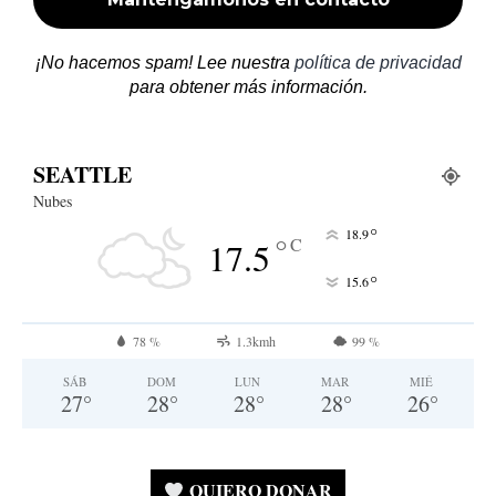
¡No hacemos spam! Lee nuestra
política de privacidad
para obtener más información.
SEATTLE
Nubes
°
18.9
°
C
17.5
°
15.6
78 %
1.3kmh
99 %
SÁB
DOM
LUN
MAR
MIÉ
27
°
28
°
28
°
28
°
26
°
QUIERO DONAR