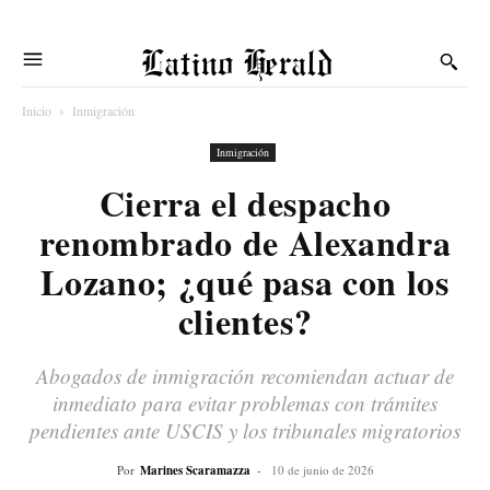
Latino Herald
Inicio
Inmigración
Inmigración
Cierra el despacho
renombrado de Alexandra
Lozano; ¿qué pasa con los
clientes?
Abogados de inmigración recomiendan actuar de
inmediato para evitar problemas con trámites
pendientes ante USCIS y los tribunales migratorios
Por
Marines Scaramazza
-
10 de junio de 2026