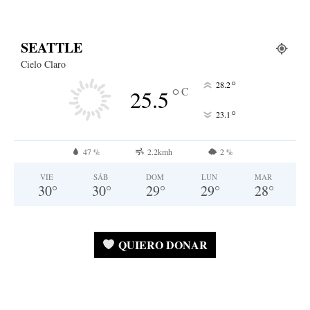
SEATTLE
Cielo Claro
°
28.2
°
C
25.5
°
23.1
47 %
2.2kmh
2 %
VIE
SÁB
DOM
LUN
MAR
30
°
30
°
29
°
29
°
28
°
QUIERO DONAR