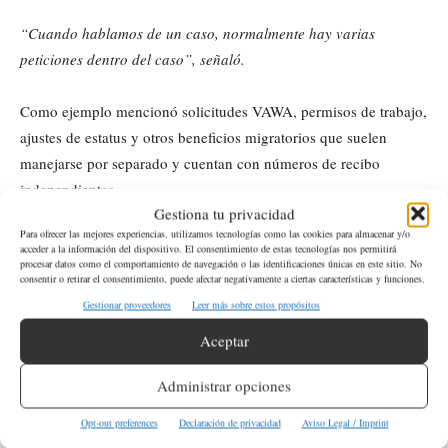
“Cuando hablamos de un caso, normalmente hay varias
peticiones dentro del caso”, señaló.
Como ejemplo mencionó solicitudes VAWA, permisos de trabajo,
ajustes de estatus y otros beneficios migratorios que suelen
manejarse por separado y cuentan con números de recibo
independientes.
Gestiona tu privacidad
Para ofrecer las mejores experiencias, utilizamos tecnologías como las cookies para almacenar y/o
Por esa razón, recomienda que cualquier nuevo abogado revise
acceder a la información del dispositivo. El consentimiento de estas tecnologías nos permitirá
procesar datos como el comportamiento de navegación o las identificaciones únicas en este sitio. No
cada trámite pendiente para determinar qué acciones deben
consentir o retirar el consentimiento, puede afectar negativamente a ciertas características y funciones.
tomarse.
Gestionar proveedores
Leer más sobre estos propósitos
Aceptar
Temor por el impacto en familias
completas
Administrar opciones
Opt-out preferences
Declaración de privacidad
Aviso Legal / Imprint
Barraza expresó preocupación por el efecto que esta situación