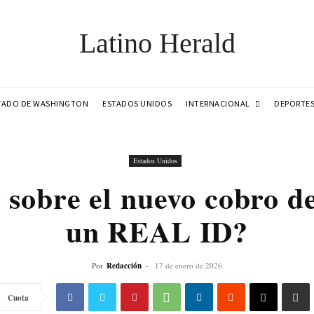
Latino Herald
INTERNACIONAL
TADO DE WASHINGTON
ESTADOS UNIDOS
DEPORTE
Estados Unidos
 sobre el nuevo cobro de
un REAL ID?
Por
Redacción
-
17 de enero de 2026
Cuota