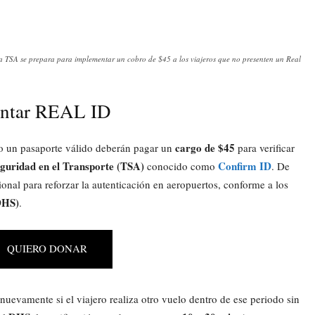
a TSA se prepara para implementar un cobro de $45 a los viajeros que no presenten un Real
sentar REAL ID
cargo de $45
 un pasaporte válido deberán pagar un
para verificar
guridad en el Transporte (TSA)
Confirm ID
conocido como
. De
onal para reforzar la autenticación en aeropuertos, conforme a los
DHS)
.
QUIERO DONAR
uevamente si el viajero realiza otro vuelo dentro de ese periodo sin