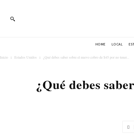
HOME
LOCAL
ES
Inicio
Estados Unidos
¿Qué debes saber sobre el nuevo cobro de $45 por no tener...
¿Qué debes saber