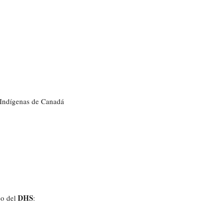
s Indígenas de Canadá
DHS
so del
: