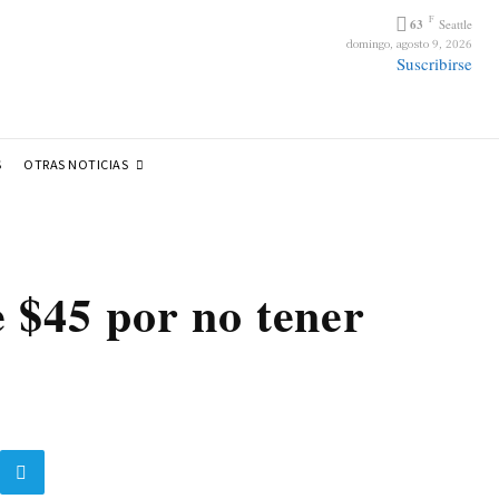
F
63
Seattle
domingo, agosto 9, 2026
Suscribirse
OTRAS NOTICIAS
S
 $45 por no tener