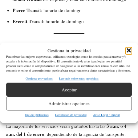
Pierce Transit
: horario de domingo
Everett Transit
: horario de domingo
¿Qué agencias ofrecen transporte público
Gestiona tu privacidad
gratuito en la víspera de año nuevo?
Para ofrecer las mejores experiencias, utilizamos tecnologías como las cookies para almacenar y/o
acceder a la información del dispositivo. El consentimiento de estas tecnologías nos permitirá
procesar datos como el comportamiento de navegación o las identificaciones únicas en este sitio. No
King County Metro
Sound
Las agencias participantes incluyen
,
consentir o retirar el consentimiento, puede afectar negativamente a ciertas características y funciones.
Transit
Community Transit
Everett Transit
Pierce Transit
,
,
,
y
Gestionar proveedores
Leer más sobre estos propósitos
Seattle Streetcar
el
.
Aceptar
¿Hasta qué hora son gratuitos los viajes el 31
Administrar opciones
de diciembre?
Opt-out preferences
Declaración de privacidad
Aviso Legal / Imprint
3 a.m. o 4
La mayoría de los servicios serán gratuitos hasta las
a.m. del 1 de enero
, dependiendo de la agencia de transporte.