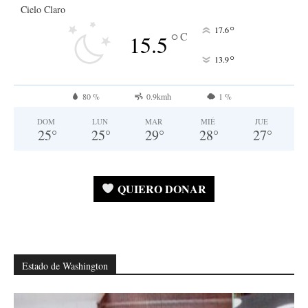
Cielo Claro
°
17.6
°
C
15.5
°
13.9
80 %
0.9kmh
1 %
DOM
LUN
MAR
MIÉ
JUE
25
°
25
°
29
°
28
°
27
°
QUIERO DONAR
Estado de Washington