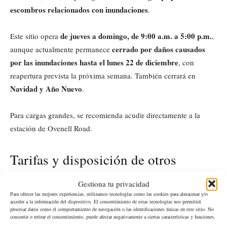
escombros relacionados con inundaciones
.
de jueves a domingo, de 9:00 a.m. a 5:00 p.m.
Este sitio opera
,
cerrado por daños causados
aunque actualmente permanece
por las inundaciones hasta el lunes 22 de diciembre
, con
reapertura prevista la próxima semana. También cerrará en
Navidad y Año Nuevo
.
Para cargas grandes, se recomienda acudir directamente a la
estación de Ovenell Road.
Tarifas y disposición de otros
residuos
Gestiona tu privacidad
Para ofrecer las mejores experiencias, utilizamos tecnologías como las cookies para almacenar y/o
acceder a la información del dispositivo. El consentimiento de estas tecnologías nos permitirá
eliminación gratuita de escombros por inundaciones
La
aplica
procesar datos como el comportamiento de navegación o las identificaciones únicas en este sitio. No
consentir o retirar el consentimiento, puede afectar negativamente a ciertas características y funciones.
únicamente a materiales elegibles. Para otros desechos, los