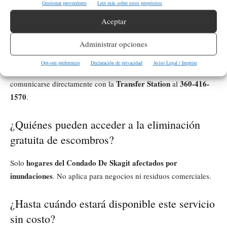
Solid Waste Rate Schedule
Gestionar proveedores
Leer más sobre estos propósitos
residentes deben consultar el
, que
incluye tarifas actualizadas para residuos generales,
Aceptar
electrodomésticos, llantas y desechos especiales.
Administrar opciones
Para preguntas específicas sobre materiales aceptados o
Opt-out preferences
Declaración de privacidad
Aviso Legal / Imprint
condiciones de entrega, las autoridades recomiendan
Transfer Station
360-416-
comunicarse directamente con la
al
1570
.
¿Quiénes pueden acceder a la eliminación
gratuita de escombros?
hogares del Condado De Skagit afectados por
Solo
inundaciones
. No aplica para negocios ni residuos comerciales.
¿Hasta cuándo estará disponible este servicio
sin costo?