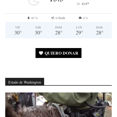
°
13.5
83 %
0.5kmh
4 %
VIE
SÁB
DOM
LUN
MAR
30
°
30
°
28
°
29
°
28
°
QUIERO DONAR
Estado de Washington