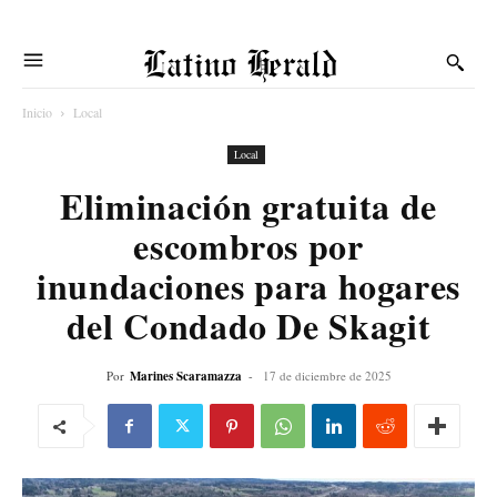
Latino Herald
Inicio
Local
Local
Eliminación gratuita de
escombros por
inundaciones para hogares
del Condado De Skagit
Por
Marines Scaramazza
-
17 de diciembre de 2025