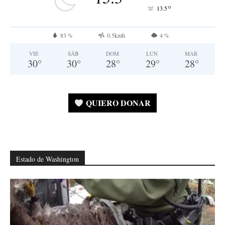
°
13.5
83 %
0.5kmh
4 %
VIE
SÁB
DOM
LUN
MAR
30
°
30
°
28
°
29
°
28
°
QUIERO DONAR
Estado de Washington