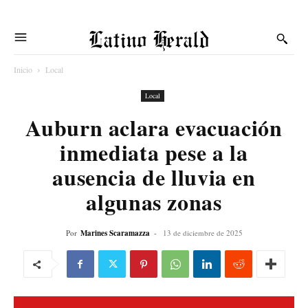
Latino Herald
Inicio
Local
Local
Auburn aclara evacuación
inmediata pese a la
ausencia de lluvia en
algunas zonas
Por
Marines Scaramazza
-
13 de diciembre de 2025