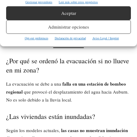
Gestionar proveedores
Leer más sobre estos propósitos
riesgo
.
Aceptar
evacuar de inmediato y no
La instrucción oficial se mantiene:
Administrar opciones
retrasar la salida
si se encuentra dentro de la zona bajo orden
Nivel 3.
Opt-out preferences
Declaración de privacidad
Aviso Legal / Imprint
¿Por qué se ordenó la evacuación si no llueve
en mi zona?
falla en una estación de bombeo
La evacuación se debe a una
regional
que provocó el desplazamiento del agua hacia Auburn.
No es solo debido a la lluvia local.
¿Las viviendas están inundadas?
las casas no muestran inundación
Según los modelos actuales,