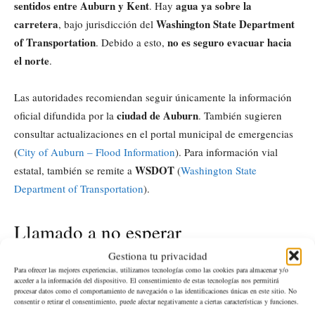
sentidos entre Auburn y Kent
agua ya sobre la
. Hay
carretera
Washington State Department
, bajo jurisdicción del
of Transportation
no es seguro evacuar hacia
. Debido a esto,
el norte
.
Las autoridades recomiendan seguir únicamente la información
ciudad de Auburn
oficial difundida por la
. También sugieren
consultar actualizaciones en el portal municipal de emergencias
(
City of Auburn – Flood Information
). Para información vial
WSDOT
estatal, también se remite a
(
Washington State
Department of Transportation
).
Llamado a no esperar
Gestiona tu privacidad
evoluciona
Funcionarios municipales reiteraron que la situación
Para ofrecer las mejores experiencias, utilizamos tecnologías como las cookies para almacenar y/o
acceder a la información del dispositivo. El consentimiento de estas tecnologías nos permitirá
minuto a minuto
garantía
. No hay
de que los sistemas de
procesar datos como el comportamiento de navegación o las identificaciones únicas en este sitio. No
consentir o retirar el consentimiento, puede afectar negativamente a ciertas características y funciones.
esperar podría poner vidas en
contención resistan. Además,