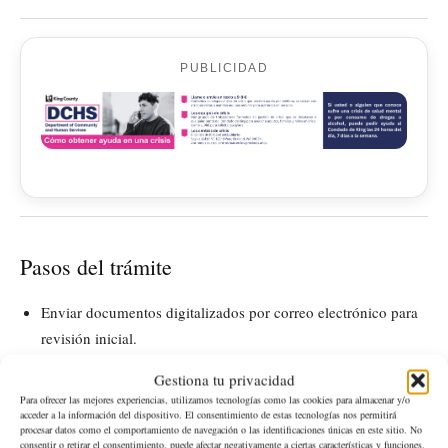
PUBLICIDAD
Pasos del trámite
Enviar documentos digitalizados por correo electrónico para
revisión inicial.
Tras la autorización, presentar originales del boletín, la carta
Gestiona tu privacidad
escolar y la solicitud.
Para ofrecer las mejores experiencias, utilizamos tecnologías como las cookies para almacenar y/o
acceder a la información del dispositivo. El consentimiento de estas tecnologías nos permitirá
procesar datos como el comportamiento de navegación o las identificaciones únicas en este sitio. No
Verificar que el nombre del alumno coincida exactamente con
consentir o retirar el consentimiento, puede afectar negativamente a ciertas características y funciones.