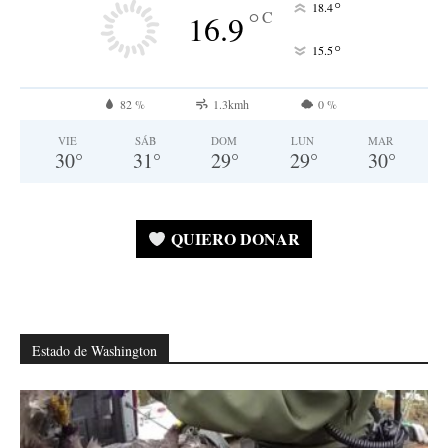
°
18.4
°
C
16.9
°
15.5
82 %
1.3kmh
0 %
VIE
SÁB
DOM
LUN
MAR
30
°
31
°
29
°
29
°
30
°
QUIERO DONAR
Estado de Washington