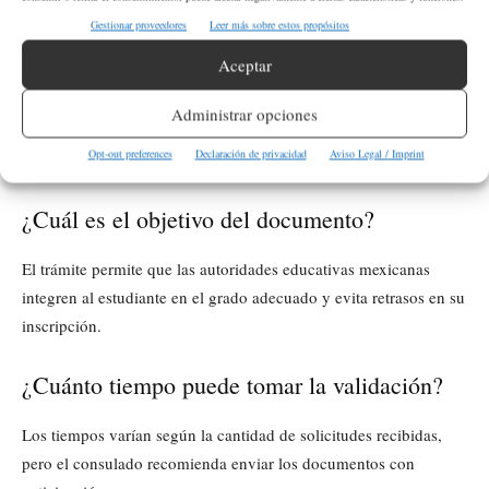
el acta de nacimiento.
Gestionar proveedores
Leer más sobre estos propósitos
Aceptar
El servicio es gratuito, de acuerdo con información publicada por
Secretaría de Relaciones Exteriores
la
en su portal institucional
Administrar opciones
(
Secretaría de Relaciones Exteriores
).
Opt-out preferences
Declaración de privacidad
Aviso Legal / Imprint
¿Cuál es el objetivo del documento?
El trámite permite que las autoridades educativas mexicanas
integren al estudiante en el grado adecuado y evita retrasos en su
inscripción.
¿Cuánto tiempo puede tomar la validación?
Los tiempos varían según la cantidad de solicitudes recibidas,
pero el consulado recomienda enviar los documentos con