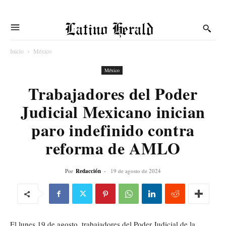
Latino Herald
Inicio
México
México
Trabajadores del Poder
Judicial Mexicano inician
paro indefinido contra
reforma de AMLO
Por
Redacción
-
19 de agosto de 2024
El lunes 19 de agosto, trabajadores del Poder Judicial de la