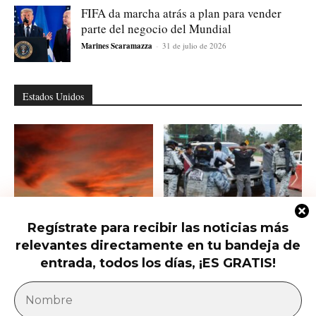
FIFA da marcha atrás a plan para vender
parte del negocio del Mundial
Marines Scaramazza
-
31 de julio de 2026
Estados Unidos
Regístrate para recibir las noticias más
Trump presiona al Senado para
Ofrecen 25 millones por el nuevo
relevantes directamente en tu bandeja de
aprobar el horario de verano
líder del CJNG
permanente...
entrada, todos los días, ¡ES GRATIS!
América Latina