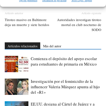
ETIQUETAS
México
Opt-out preferences
Declaración de privacidad
Aviso Legal / Imprint
Artículo anterior
Artículo siguiente
Tiroteo masivo en Baltimore
Autoridades investigan tiroteo
deja un muerto y siete heridos
mortal en club nocturno de
SODO
Artículos relacionados
Más del autor
Comienza el depósito del apoyo escolar
para estudiantes de primaria en México
Investigación por el feminicidio de la
influencer Valeria Márquez apunta al hijo
del «R1»
EE.UU. designa al Cártel de Juárez y a