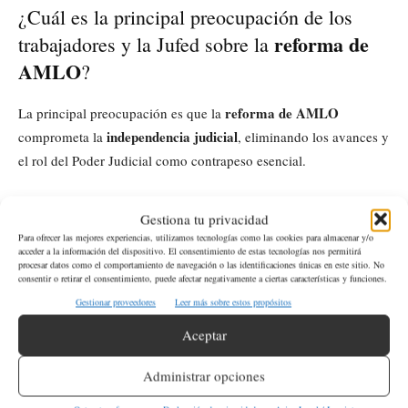
¿Cuál es la principal preocupación de los
reforma de
trabajadores y la Jufed sobre la
AMLO
?
reforma de AMLO
La principal preocupación es que la
independencia judicial
comprometa la
, eliminando los avances y
el rol del Poder Judicial como contrapeso esencial.
¿Qué cambios importantes incluye el
Gestiona tu privacidad
reforma del Poder Judicial
dictamen de la
?
Para ofrecer las mejores experiencias, utilizamos tecnologías como las cookies para almacenar y/o
acceder a la información del dispositivo. El consentimiento de estas tecnologías nos permitirá
procesar datos como el comportamiento de navegación o las identificaciones únicas en este sitio. No
El dictamen incluye modificaciones al proceso de nombramiento
consentir o retirar el consentimiento, puede afectar negativamente a ciertas características y funciones.
y selección de ministros, magistrados y jueces, así como a la
Gestionar proveedores
Leer más sobre estos propósitos
administración y disciplina dentro del Poder Judicial, generando
Aceptar
fuerte oposición de los trabajadores.
Administrar opciones