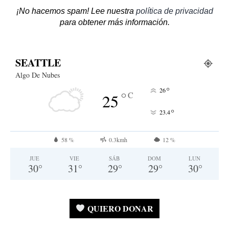
¡No hacemos spam! Lee nuestra
política de privacidad
para obtener más información.
SEATTLE
Algo De Nubes
°
26
°
C
25
°
23.4
58 %
0.3kmh
12 %
JUE
VIE
SÁB
DOM
LUN
30
°
31
°
29
°
29
°
30
°
QUIERO DONAR