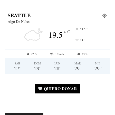
SEATTLE
Algo De Nubes
°
21.5
°
C
19.5
°
17
72 %
0.9kmh
23 %
SÁB
DOM
LUN
MAR
MIÉ
27
°
29
°
28
°
29
°
29
°
QUIERO DONAR