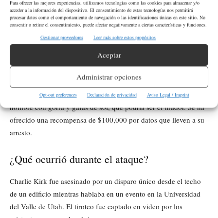
Para ofrecer las mejores experiencias, utilizamos tecnologías como las cookies para almacenar y/o
baleada junto con su esposo y su perro a las puertas de su hogar,
acceder a la información del dispositivo. El consentimiento de estas tecnologías nos permitirá
y el atentado contra Trump en un mitin en Pensilvania en 2024.
procesar datos como el comportamiento de navegación o las identificaciones únicas en este sitio. No
consentir o retirar el consentimiento, puede afectar negativamente a ciertas características y funciones.
Gestionar proveedores
Leer más sobre estos propósitos
Aceptar
¿Qué información busca el FBI sobre el
asesinato de Charlie Kirk?
Administrar opciones
El FBI busca información sobre una persona de interés, un
Opt-out preferences
Declaración de privacidad
Aviso Legal / Imprint
hombre con gorra y gafas de sol, que podría ser el tirador. Se ha
ofrecido una recompensa de $100,000 por datos que lleven a su
arresto.
¿Qué ocurrió durante el ataque?
Charlie Kirk fue asesinado por un disparo único desde el techo
de un edificio mientras hablaba en un evento en la Universidad
del Valle de Utah. El tiroteo fue captado en video por los