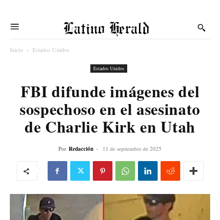
Latino Herald
Inicio
Estados Unidos
Estados Unidos
FBI difunde imágenes del
sospechoso en el asesinato
de Charlie Kirk en Utah
Por
Redacción
-
11 de septiembre de 2025