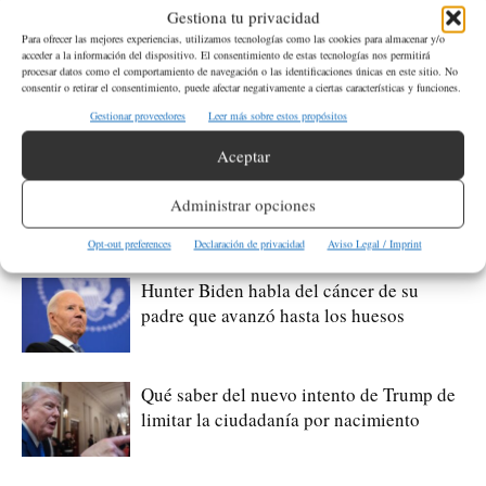
Recortes de fondos
Gestiona tu privacidad
Para ofrecer las mejores experiencias, utilizamos tecnologías como las cookies para almacenar y/o
acceder a la información del dispositivo. El consentimiento de estas tecnologías nos permitirá
Artículo anterior
Artículo siguiente
procesar datos como el comportamiento de navegación o las identificaciones únicas en este sitio. No
Trump despide a comisionada
Informan sobre posibles casos
consentir o retirar el consentimiento, puede afectar negativamente a ciertas características y funciones.
de estadísticas laborales por
de tuberculosis en centro ICE de
Gestionar proveedores
Leer más sobre estos propósitos
raquítico reporte de empleos
Tacoma y denuncian
Aceptar
hacinamiento
Administrar opciones
Artículos relacionados
Más del autor
Opt-out preferences
Declaración de privacidad
Aviso Legal / Imprint
Hunter Biden habla del cáncer de su
padre que avanzó hasta los huesos
Qué saber del nuevo intento de Trump de
limitar la ciudadanía por nacimiento