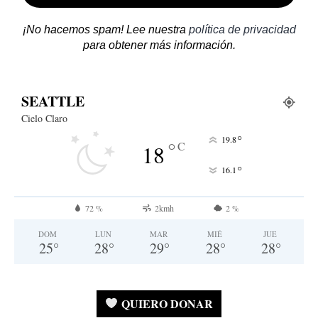
¡No hacemos spam! Lee nuestra
política de privacidad
para obtener más información.
SEATTLE
Cielo Claro
°
19.8
°
C
18
°
16.1
72 %
2kmh
2 %
DOM
LUN
MAR
MIÉ
JUE
25
°
28
°
29
°
28
°
28
°
QUIERO DONAR