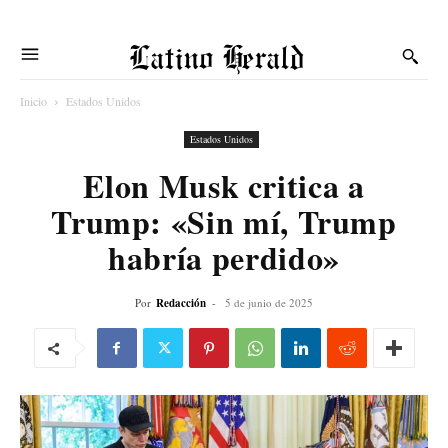
Latino Herald
Inicio
Estados Unidos
Estados Unidos
Elon Musk critica a
Trump: «Sin mí, Trump
habría perdido»
Por
Redacción
-
5 de junio de 2025