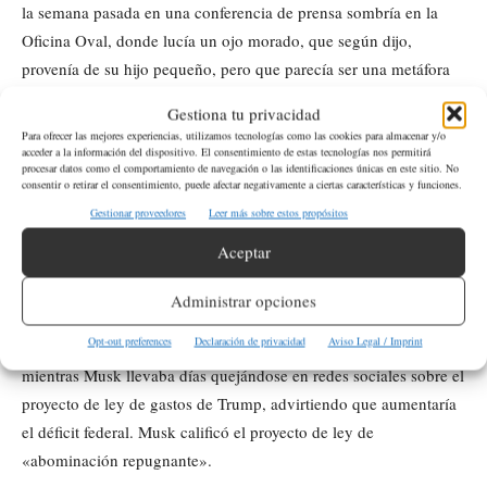
la semana pasada en una conferencia de prensa sombría en la
Oficina Oval, donde lucía un ojo morado, que según dijo,
provenía de su hijo pequeño, pero que parecía ser una metáfora
de su desordenada época en el servicio gubernamental.
Gestiona tu privacidad
Para ofrecer las mejores experiencias, utilizamos tecnologías como las cookies para almacenar y/o
Trump, que rara vez pierde la oportunidad de atacar a sus críticos
acceder a la información del dispositivo. El consentimiento de estas tecnologías nos permitirá
procesar datos como el comportamiento de navegación o las identificaciones únicas en este sitio. No
por su apariencia, lo mencionó el jueves. «Le dije: ‘¿Quieres un
consentir o retirar el consentimiento, puede afectar negativamente a ciertas características y funciones.
poco de maquillaje? Te lo conseguiremos’. Lo cual es
Gestionar proveedores
Leer más sobre estos propósitos
interesante», comentó.
Aceptar
Las disputas políticas subyacentes
Administrar opciones
Opt-out preferences
Declaración de privacidad
Aviso Legal / Imprint
Los comentarios del presidente republicano se produjeron
mientras Musk llevaba días quejándose en redes sociales sobre el
proyecto de ley de gastos de Trump, advirtiendo que aumentaría
el déficit federal. Musk calificó el proyecto de ley de
«abominación repugnante».