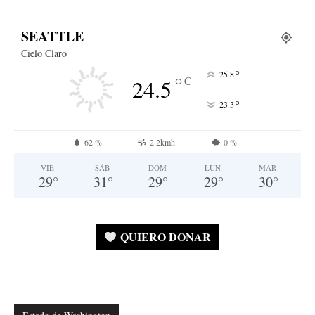
SEATTLE
Cielo Claro
°
25.8
°
C
24.5
°
23.3
62 %
2.2kmh
0 %
VIE
SÁB
DOM
LUN
MAR
29
°
31
°
29
°
29
°
30
°
QUIERO DONAR