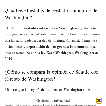
¿Cuál es el estatus de «estado santuario» de
Washington?
estado santuario
Washington
El estatus de «
» en
significa que
las agencias locales del orden tienen restricciones para colaborar
con las autoridades federales de inmigración, particularmente en
deportación de inmigrantes indocumentados
la detención y
.
ley Keep Washington Working Act
Esto se formalizó con la
de
2019
.
¿Cómo se compara la opinión de Seattle con
el resto de Washington?
Washington
Mientras que la mayoría de las áreas en
muestran
apoyo a la cooperación con las políticas migratorias federales,
Gestiona tu privacidad
Seattle
condado de King
Seattle
y el
son una excepción. En
,
Para ofrecer las mejores experiencias, utilizamos tecnologías como las cookies para almacenar y/o