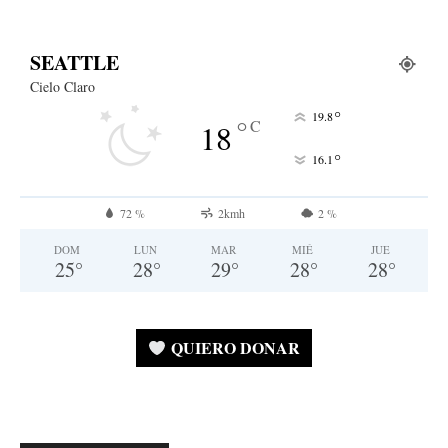
SEATTLE
Cielo Claro
°
19.8
°
C
18
°
16.1
72 %
2kmh
2 %
DOM
LUN
MAR
MIÉ
JUE
25
°
28
°
29
°
28
°
28
°
QUIERO DONAR