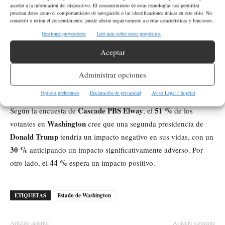
13 %
67 %
solo el
apoya la cooperación, mientras que un
se
acceder a la información del dispositivo. El consentimiento de estas tecnologías nos permitirá
procesar datos como el comportamiento de navegación o las identificaciones únicas en este sitio. No
deportación de inmigrantes
inclina por la resistencia a la
consentir o retirar el consentimiento, puede afectar negativamente a ciertas características y funciones.
indocumentados
.
Gestionar proveedores
Leer más sobre estos propósitos
Aceptar
¿Qué impacto podría tener una segunda
presidencia de Donald Trump según los
Administrar opciones
votantes de Washington?
Opt-out preferences
Declaración de privacidad
Aviso Legal / Imprint
Cascade PBS Elway
51 %
Según la encuesta de
, el
de los
Washington
votantes en
cree que una segunda presidencia de
Donald Trump
tendría un impacto negativo en sus vidas, con un
30 %
anticipando un impacto significativamente adverso. Por
44 %
otro lado, el
espera un impacto positivo.
ETIQUETAS
Estado de Washington
Artículo anterior
Artículo siguiente