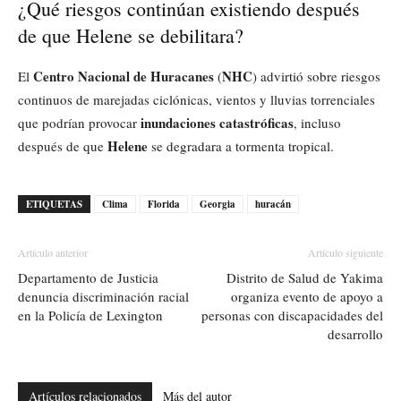
¿Qué riesgos continúan existiendo después
de que Helene se debilitara?
Centro Nacional de Huracanes
NHC
El
(
) advirtió sobre riesgos
continuos de marejadas ciclónicas, vientos y lluvias torrenciales
inundaciones catastróficas
que podrían provocar
, incluso
Helene
después de que
se degradara a tormenta tropical.
ETIQUETAS
Clima
Florida
Georgia
huracán
Artículo anterior
Artículo siguiente
Departamento de Justicia
Distrito de Salud de Yakima
denuncia discriminación racial
organiza evento de apoyo a
en la Policía de Lexington
personas con discapacidades del
desarrollo
Artículos relacionados
Más del autor