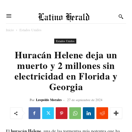
Latino Herald
Inicio
Estados Unidos
Estados Unidos
Huracán Helene deja un
muerto y 2 millones sin
electricidad en Florida y
Georgia
Por
Leopoldo Morales
-
27 de septiembre de 2024
huracán Helene
El
, una de las tormentas más potentes que ha