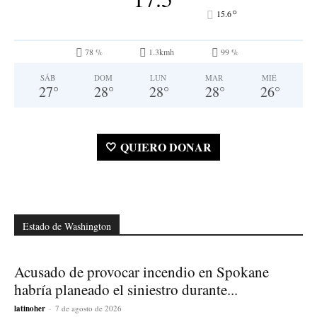
°
15.6
78 %
1.3kmh
99 %
SÁB
DOM
LUN
MAR
MIÉ
27
°
28
°
28
°
28
°
26
°
🤍 QUIERO DONAR
Estado de Washington
Acusado de provocar incendio en Spokane
habría planeado el siniestro durante...
latinoher
-
7 de agosto de 2026