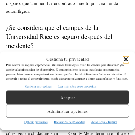
disparo, que también fue encontrado muerto por una herida
autoinfligida.
¿Se considera que el campus de la
Universidad Rice es seguro después del
incidente?
Gestiona tu privacidad
Sí, el presidente de la Universidad Rice, Reginald DesRoches, ha
Para ofrecer las mejores experiencias, utilizamos tecnologías como las cookies para almacenar y/o
asegurado a la comunidad que el campus es seguro y que no
acceder a la información del dispositivo. El consentimiento de estas tecnologías nos permitirá
asesinato-suicidio en
existe una amenaza inmediata tras el
procesar datos como el comportamiento de navegación o las identificaciones únicas en este sitio. No
consentir o retirar el consentimiento, puede afectar negativamente a ciertas características y funciones.
campus
.
Gestionar proveedores
Leer más sobre estos propósitos
Aceptar
ETIQUETAS
Houston
Sucesos
USA
Administrar opciones
Artículo anterior
Artículo siguiente
Opt-out preferences
Declaración de privacidad
Aviso Legal / Imprint
Programa de Biden para
Altercado en autobús de King
cónyuges de ciudadanos en
County Metro termina en tiroteo