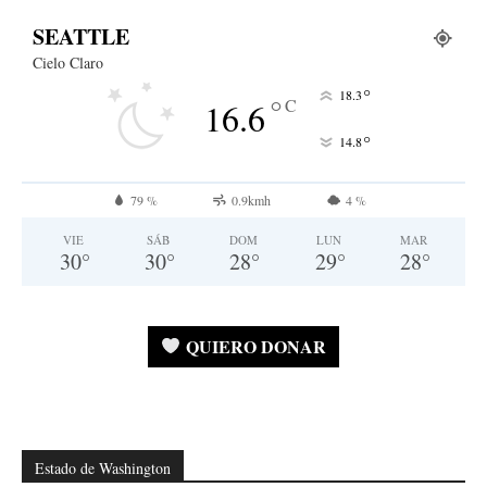
SEATTLE
Cielo Claro
°
18.3
°
C
16.6
°
14.8
79 %
0.9kmh
4 %
VIE
SÁB
DOM
LUN
MAR
30
°
30
°
28
°
29
°
28
°
QUIERO DONAR
Estado de Washington