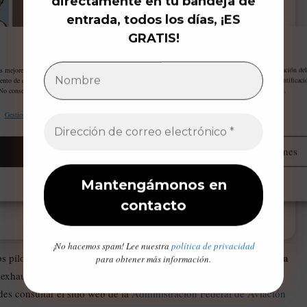
directamente en tu bandeja de
entrada, todos los días, ¡ES
GRATIS!
Gestiona tu privacidad
as mejores experiencias, utilizamos tecnologías como las cookies para almacenar y/o acceder a la información del
ento de estas tecnologías nos permitirá procesar datos como el comportamiento de navegación o las identificaci
 No consentir o retirar el consentimiento, puede afectar negativamente a ciertas características y funciones.
Gestionar proveedores
Leer más sobre estos propósitos
Aceptar
Administrar opciones
Opt-out preferences
Declaración de privacidad
Aviso Legal / Imprint
¡No hacemos spam! Lee nuestra
política de privacidad
seguridad aérea
os pilotos y la tripulación son ejemplos de cómo la
para obtener más información.
xhaustiva revisión para determinar la causa exacta del fallo del
es consultar el sitio web de la
Administración Federal de Aviación