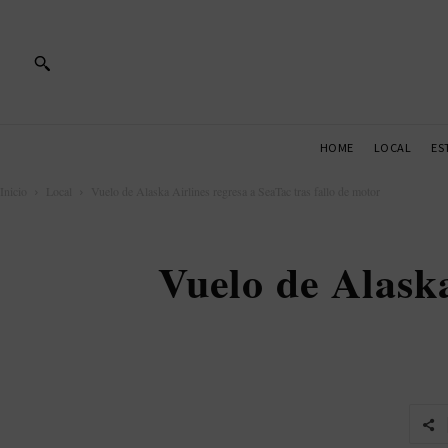
HOME
LOCAL
ES
Inicio
Local
Vuelo de Alaska Airlines regresa a SeaTac tras fallo de motor
Vuelo de Alaska