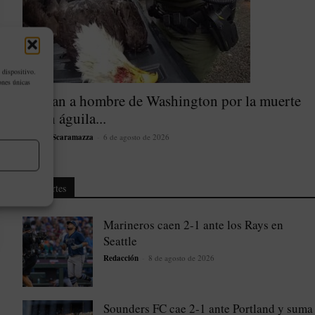
 dispositivo.
ones únicas
Acusan a hombre de Washington por la muerte
de un águila...
Marines Scaramazza
-
6 de agosto de 2026
Deportes
Marineros caen 2-1 ante los Rays en
Seattle
Redacción
-
8 de agosto de 2026
Sounders FC cae 2-1 ante Portland y suma