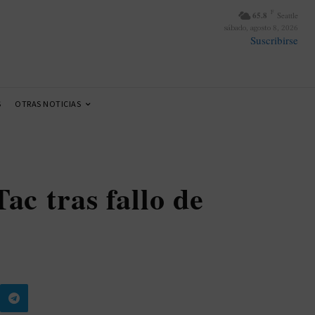
F
65.8
Seattle
sábado, agosto 8, 2026
Suscribirse
S
OTRAS NOTICIAS
ac tras fallo de