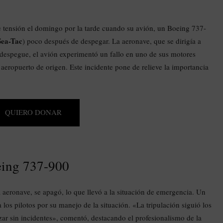
tensión el domingo por la tarde cuando su avión, un Boeing 737-
Sea-Tac
) poco después de despegar. La aeronave, que se dirigía a
 despegue, el avión experimentó un fallo en uno de sus motores
l aeropuerto de origen. Este incidente pone de relieve la importancia
QUIERO DONAR
oeing 737-900
a aeronave, se apagó, lo que llevó a la situación de emergencia. Un
 los pilotos por su manejo de la situación. «La tripulación siguió los
zar sin incidentes», comentó, destacando el profesionalismo de la