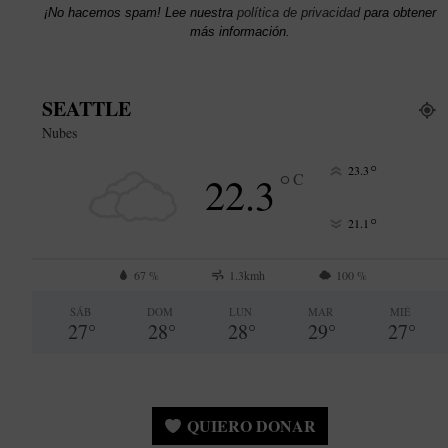
¡No hacemos spam! Lee nuestra
política de privacidad
para obtener
más información.
SEATTLE
Nubes
°
23.3
°
22.3
C
°
21.1
67 %
1.3kmh
100 %
SÁB
DOM
LUN
MAR
MIÉ
27
°
28
°
28
°
29
°
27
°
QUIERO DONAR