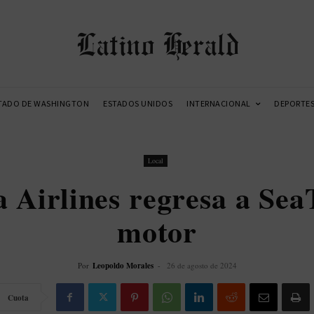
Latino Herald
TADO DE WASHINGTON
ESTADOS UNIDOS
INTERNACIONAL
DEPORTE
Local
 Airlines regresa a SeaT
motor
Por
Leopoldo Morales
-
26 de agosto de 2024
Cuota