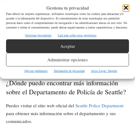
que considera acusaciones falsas que han sido una barrera para
Gestiona tu privacidad
su carrera. También para vivir su verdad abierta.
Para ofrecer las mejores experiencias, utilizamos tecnologías como las cookies para almacenar y/o
acceder a la información del dispositivo. El consentimiento de estas tecnologías nos permitirá
procesar datos como el comportamiento de navegación o las identificaciones únicas en este sitio. No
¿Qué cargos enfrentan las mujeres que
consentir o retirar el consentimiento, puede afectar negativamente a ciertas características y funciones.
presentaron la demanda?
Gestionar proveedores
Leer más sobre estos propósitos
Aceptar
Las cuatro mujeres presentaron una demanda por agravio,
acoso sexual
alegando discriminación y
por parte de Díaz y
Administrar opciones
otros líderes del departamento.
Opt-out preferences
Declaración de privacidad
Aviso Legal / Imprint
¿Dónde puedo encontrar más información
sobre el Departamento de Policía de Seattle?
Puedes visitar el sitio web oficial del
Seattle Police Department
para obtener más información sobre el departamento y sus
comunicados.