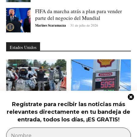
FIFA da marcha atrás a plan para vender
parte del negocio del Mundial
Marines Scaramazza
-
31 de julio de 2026
Estados Unidos
Regístrate para recibir las noticias más
Ofrecen 25 millones por el nuevo
Las petroleras siguen haciendo su
relevantes directamente en tu bandeja de
líder del CJNG y hay...
agosto: El conflicto con Irán
dispara...
entrada, todos los días, ¡ES GRATIS!
América Latina