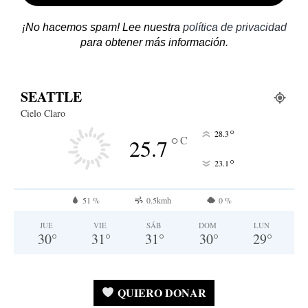
¡No hacemos spam! Lee nuestra
política de privacidad
para obtener más información.
SEATTLE
Cielo Claro
°
28.3
°
C
25.7
°
23.1
51 %
0.5kmh
0 %
JUE
VIE
SÁB
DOM
LUN
30
°
31
°
31
°
30
°
29
°
QUIERO DONAR