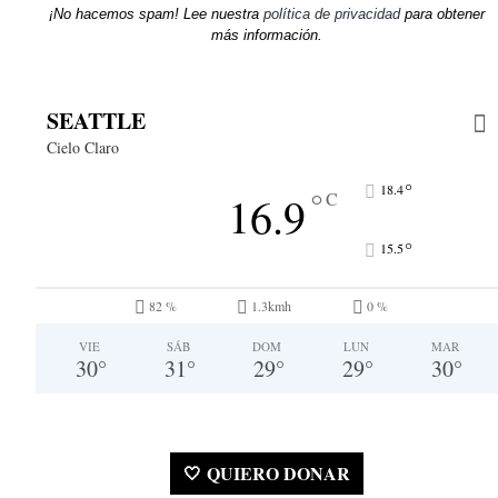
¡No hacemos spam! Lee nuestra
política de privacidad
para obtener
más información.
SEATTLE
Cielo Claro
°
18.4
°
16.9
C
°
15.5
82 %
1.3kmh
0 %
VIE
SÁB
DOM
LUN
MAR
30
°
31
°
29
°
29
°
30
°
🤍 QUIERO DONAR