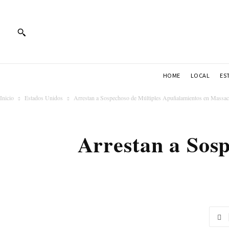
HOME
LOCAL
ES
Inicio
Estados Unidos
Arrestan a Sospechoso de Múltiples Apuñalamientos en Massac
Arrestan a Sos