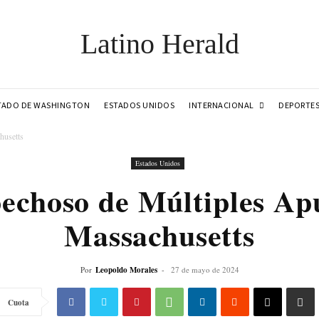
Latino Herald
INTERNACIONAL
TADO DE WASHINGTON
ESTADOS UNIDOS
DEPORTE
husetts
Estados Unidos
pechoso de Múltiples Ap
Massachusetts
Por
Leopoldo Morales
-
27 de mayo de 2024
Cuota