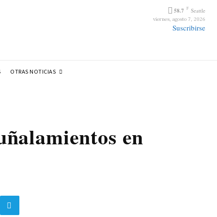
F
58.7
Seattle
viernes, agosto 7, 2026
Suscribirse
OTRAS NOTICIAS
S
uñalamientos en