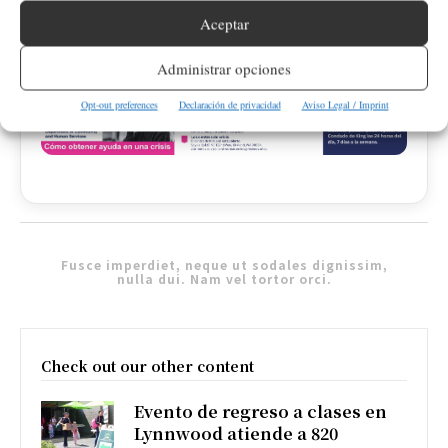
Aceptar
Administrar opciones
PUBLICIDAD
Opt-out preferences
Declaración de privacidad
Aviso Legal / Imprint
Fusce imperdiet, neque ut sodales dignissim,
nulla dui. Nam vel tortor orci.
Check out our other content
Evento de regreso a clases en
Lynnwood atiende a 820