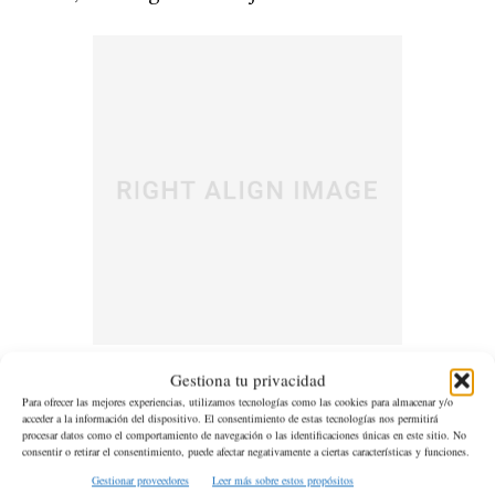
Duis odio neque, congue ut iaculis nec,
Gestiona tu privacidad
pretium vitae libero. Cras eros ipsum,
Para ofrecer las mejores experiencias, utilizamos tecnologías como las cookies para almacenar y/o
acceder a la información del dispositivo. El consentimiento de estas tecnologías nos permitirá
eleifend rhoncus quam at, euismod
procesar datos como el comportamiento de navegación o las identificaciones únicas en este sitio. No
consentir o retirar el consentimiento, puede afectar negativamente a ciertas características y funciones.
sollicitudin erat.
Gestionar proveedores
Leer más sobre estos propósitos