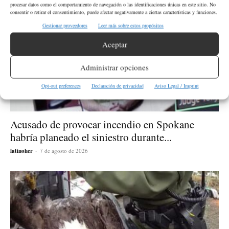
procesar datos como el comportamiento de navegación o las identificaciones únicas en este sitio. No
consentir o retirar el consentimiento, puede afectar negativamente a ciertas características y funciones.
Gestionar proveedores
Leer más sobre estos propósitos
Aceptar
Administrar opciones
Opt-out preferences
Declaración de privacidad
Aviso Legal / Imprint
Acusado de provocar incendio en Spokane
habría planeado el siniestro durante...
latinoher
-
7 de agosto de 2026