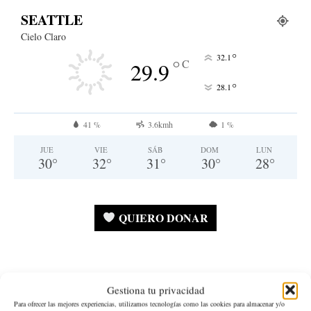
SEATTLE
Cielo Claro
°
32.1
°
C
29.9
°
28.1
41 %
3.6kmh
1 %
JUE
VIE
SÁB
DOM
LUN
30
°
32
°
31
°
30
°
28
°
QUIERO DONAR
Gestiona tu privacidad
Estado de Washington
Para ofrecer las mejores experiencias, utilizamos tecnologías como las cookies para almacenar y/o