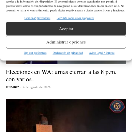
acceder a la información del dispositivo. El consentimiento de estas tecnologías nos permitirá
procesar datos como el comportamiento de navegación o las identificaciones únicas en este sitio. No
consentir o retirar el consentimiento, puede afectar negativamente a ciertas características y funciones.
Gestionar proveedores
Leer más sobre estos propósitos
Aceptar
Administrar opciones
Opt-out preferences
Declaración de privacidad
Aviso Legal / Imprint
Elecciones en WA: urnas cierran a las 8 p.m.
con varios...
latinoher
-
4 de agosto de 2026