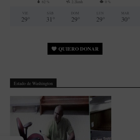
62 %
2.2kmh
0 %
VIE
SÁB
DOM
LUN
MAR
29
°
31
°
29
°
29
°
30
°
QUIERO DONAR
Estado de Washington