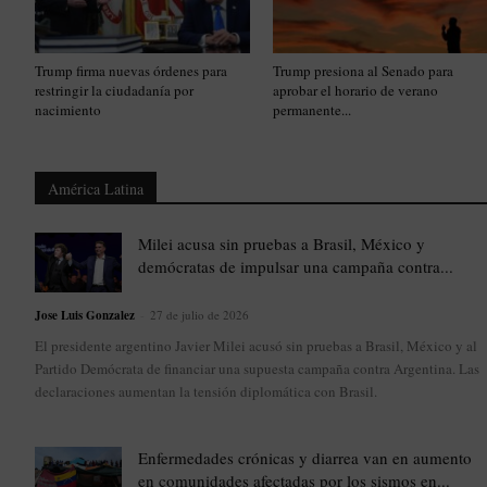
Trump firma nuevas órdenes para
Trump presiona al Senado para
restringir la ciudadanía por
aprobar el horario de verano
nacimiento
permanente...
América Latina
Milei acusa sin pruebas a Brasil, México y
demócratas de impulsar una campaña contra...
Jose Luis Gonzalez
-
27 de julio de 2026
El presidente argentino Javier Milei acusó sin pruebas a Brasil, México y al
Partido Demócrata de financiar una supuesta campaña contra Argentina. Las
declaraciones aumentan la tensión diplomática con Brasil.
Enfermedades crónicas y diarrea van en aumento
en comunidades afectadas por los sismos en...