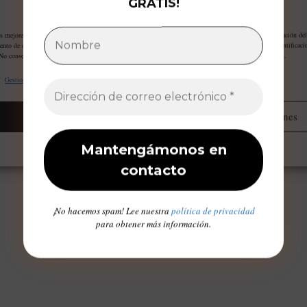
GRATIS!
Gestiona tu privacidad
as mejores experiencias, utilizamos tecnologías como las cookies para almacenar y/o acceder a la información del
ento de estas tecnologías nos permitirá procesar datos como el comportamiento de navegación o las identificaci
 No consentir o retirar el consentimiento, puede afectar negativamente a ciertas características y funciones.
Gestionar proveedores
Leer más sobre estos propósitos
Aceptar
Administrar opciones
Opt-out preferences
Declaración de privacidad
Aviso Legal / Imprint
¡No hacemos spam! Lee nuestra
política de privacidad
para obtener más información.