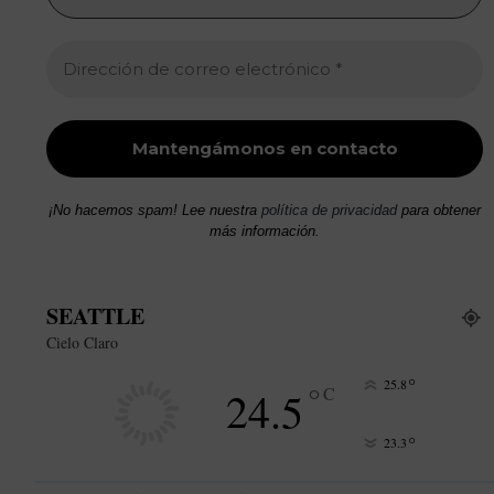
¡No hacemos spam! Lee nuestra
política de privacidad
para obtener
más información.
SEATTLE
Cielo Claro
°
25.8
°
24.5
C
°
23.3