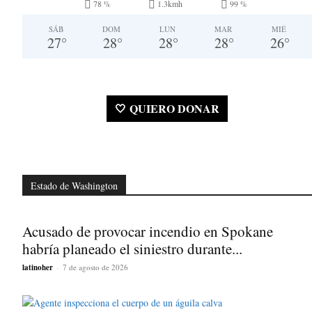
78 %
1.3kmh
99 %
SÁB
DOM
LUN
MAR
MIÉ
27
°
28
°
28
°
28
°
26
°
🤍 QUIERO DONAR
Estado de Washington
Acusado de provocar incendio en Spokane
habría planeado el siniestro durante...
latinoher
-
7 de agosto de 2026