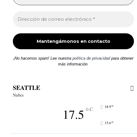
¡No hacemos spam! Lee nuestra
política de privacidad
para obtener
más información.
SEATTLE
Nubes
°
18.9
°
17.5
C
°
15.6