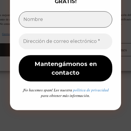
GRATIS!
Gestiona tu privacidad
as mejores experiencias, utilizamos tecnologías como las cookies para almacenar y/o acceder a la información del
ento de estas tecnologías nos permitirá procesar datos como el comportamiento de navegación o las identificaci
 No consentir o retirar el consentimiento, puede afectar negativamente a ciertas características y funciones.
Gestionar proveedores
Leer más sobre estos propósitos
Aceptar
Administrar opciones
Opt-out preferences
Declaración de privacidad
Aviso Legal / Imprint
¡No hacemos spam! Lee nuestra
política de privacidad
para obtener más información.