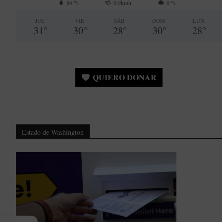
84 %
0.9kmh
0 %
JUE
VIE
SÁB
DOM
LUN
31
°
30
°
28
°
30
°
28
°
QUIERO DONAR
Estado de Washington