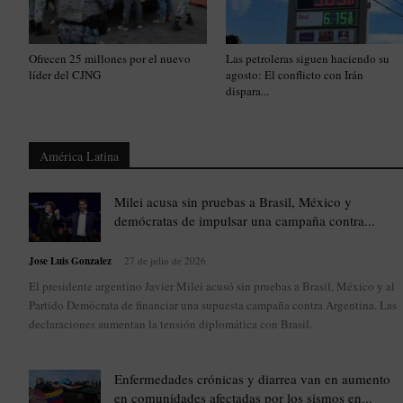
Ofrecen 25 millones por el nuevo
Las petroleras siguen haciendo su
líder del CJNG
agosto: El conflicto con Irán
dispara...
América Latina
Milei acusa sin pruebas a Brasil, México y
demócratas de impulsar una campaña contra...
Jose Luis Gonzalez
-
27 de julio de 2026
El presidente argentino Javier Milei acusó sin pruebas a Brasil, México y al
Partido Demócrata de financiar una supuesta campaña contra Argentina. Las
declaraciones aumentan la tensión diplomática con Brasil.
Enfermedades crónicas y diarrea van en aumento
en comunidades afectadas por los sismos en...