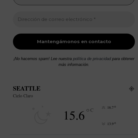
¡No hacemos spam! Lee nuestra
política de privacidad
para obtener
más información.
SEATTLE
Cielo Claro
°
16.7
°
15.6
C
°
13.9