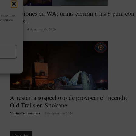
Elecciones en WA: urnas cierran a las 8 p.m. con
 dispositivo.
varios...
ones únicas
latinoher
-
4 de agosto de 2026
Arrestan a sospechoso de provocar el incendio
Old Trails en Spokane
Marines Scaramazza
-
3 de agosto de 2026
Deportes