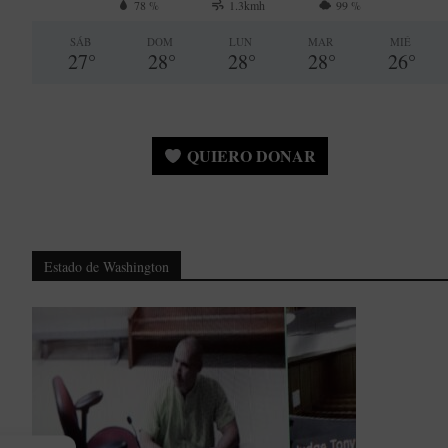
78 %
1.3kmh
99 %
SÁB
DOM
LUN
MAR
MIÉ
27
°
28
°
28
°
28
°
26
°
QUIERO DONAR
Estado de Washington