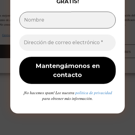
GRATIS!
Gestiona tu privacidad
as mejores experiencias, utilizamos tecnologías como las cookies para almacenar y/o acceder a la información del
ento de estas tecnologías nos permitirá procesar datos como el comportamiento de navegación o las identificaci
 No consentir o retirar el consentimiento, puede afectar negativamente a ciertas características y funciones.
Gestionar proveedores
Leer más sobre estos propósitos
Aceptar
Administrar opciones
Opt-out preferences
Declaración de privacidad
Aviso Legal / Imprint
¡No hacemos spam! Lee nuestra
política de privacidad
para obtener más información.