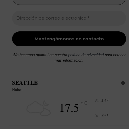
¡No hacemos spam! Lee nuestra
política de privacidad
para obtener
más información.
SEATTLE
Nubes
°
18.9
°
17.5
C
°
15.6