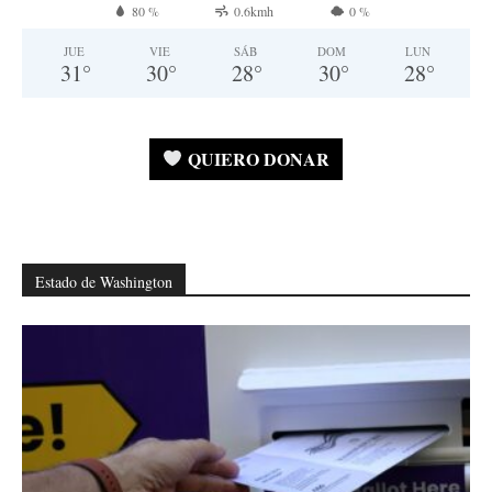
80 %
0.6kmh
0 %
JUE
VIE
SÁB
DOM
LUN
31
°
30
°
28
°
30
°
28
°
QUIERO DONAR
Estado de Washington