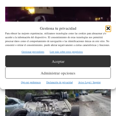
Gestiona tu privacidad
Para ofrecer las mejores experiencias, utilizamos tecnologías como las cookies para almacenar y/o
acceder a la información del dispositivo. El consentimiento de estas tecnologías nos permitirá
procesar datos como el comportamiento de navegación o las identificaciones únicas en este sitio. No
consentir o retirar el consentimiento, puede afectar negativamente a ciertas características y funciones.
Gestionar proveedores
Leer más sobre estos propósitos
Aceptar
Precios de la gasolina impulsan ola de robos,
advierten las autoridades
Administrar opciones
latinoher
-
20 de mayo de 2026
Opt-out preferences
Declaración de privacidad
Aviso Legal / Imprint